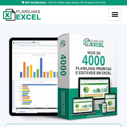
50% de Desconto
– Oferta Válida Hoje:
sábado
,
08
de
agosto
de
2026