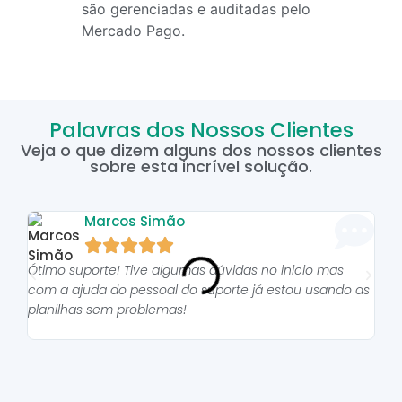
são gerenciadas e auditadas pelo
Mercado Pago.
Palavras dos Nossos Clientes
Veja o que dizem alguns dos nossos clientes
sobre esta incrível solução.
Marcos Simão





Ótimo suporte! Tive algumas dúvidas no inicio mas
As p
com a ajuda do pessoal do suporte já estou usando as
pro
planilhas sem problemas!