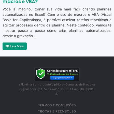
macros e VBA?
Você já imaginou tornar sua vida mais fácil criando planilhas
automatizadas no Excel? Com o uso de macros e VBA (Visual
Basic for Applications), é possível otimizar tarefas repetitivas e
agilizar processos dentro da planilha. Neste conteúdo, vamos te
mostrar passo a passo como criar planilhas automatizadas,
desde a gravação ...
Leia Mais
ePlanilhas é um produto VipMart – Comercio de Produtos
Digitais Fone: (11) 5239-6456 | CNPJ: 11.478.388/0001-
57
TERMOS E CONDIÇÕES
TROCAS E REEMBOLSO