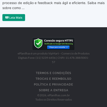
processo de edição e feedback mais ágil e eficiente. Saiba mais
sobre como ...
Leia Mais
ePlanilhas é um produto VipMart – Comercio de Produtos
Digitais Fone: (11) 5239-6456 | CNPJ: 11.478.388/0001-
57
TERMOS E CONDIÇÕES
TROCAS E REEMBOLSO
POLÍTICA E PRIVACIDADE
SOBRE A ENTREGA
©
2026
, ePlanilhas.com.br
Todos os Direitos Reservados