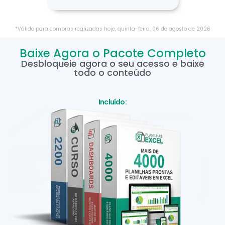
*Válido para compras realizadas hoje,
quinta-feira
,
06
de
agosto
de
2026
Baixe Agora o Pacote Completo
Desbloqueie agora o seu acesso e baixe
todo o conteúdo
Incluído: