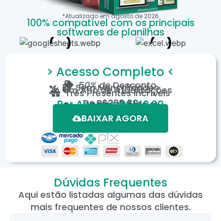
*Atualizado em
agosto
de
2026
100% compatível com os principais
softwares de planilhas
> Acesso Completo <
50%
de Desconto
Sem Mensalidades
Um Ano de Atualizações
Três Presentes Incríveis
De
R$299,80
Por Apenas: R$149,90
Em até 12X de R$15,19
*Oferta válida por tempo limitado.
BAIXAR AGORA
Dúvidas Frequentes
Aqui estão listadas algumas das dúvidas
mais frequentes de nossos clientes.