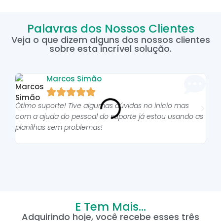
Palavras dos Nossos Clientes
Veja o que dizem alguns dos nossos clientes
sobre esta incrível solução.
Marcos Simão





Ótimo suporte! Tive algumas dúvidas no inicio mas
As p
com a ajuda do pessoal do suporte já estou usando as
pro
planilhas sem problemas!
E Tem Mais...
Adquirindo hoje, você recebe esses três