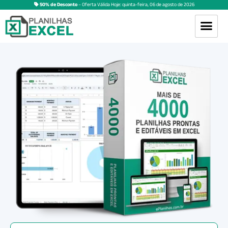
50% de Desconto
– Oferta Válida Hoje:
quinta-feira
,
06
de
agosto
de
2026