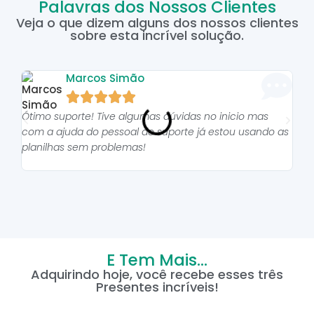
Palavras dos Nossos Clientes
Veja o que dizem alguns dos nossos clientes
sobre esta incrível solução.
Marcos Simão





Ótimo suporte! Tive algumas dúvidas no inicio mas
As p
com a ajuda do pessoal do suporte já estou usando as
pro
planilhas sem problemas!
E Tem Mais...
Adquirindo hoje, você recebe esses três
Presentes incríveis!