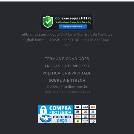
ePlanilhas é um produto VipMart – Comercio de Produtos
Digitais Fone: (11) 5239-6456 | CNPJ: 11.478.388/0001-
57
TERMOS E CONDIÇÕES
TROCAS E REEMBOLSO
POLÍTICA E PRIVACIDADE
SOBRE A ENTREGA
©
2026
, ePlanilhas.com.br
Todos os Direitos Reservados