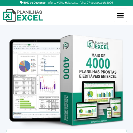
50% de Desconto
– Oferta Válida Hoje:
sexta-feira
,
07
de
agosto
de
2026