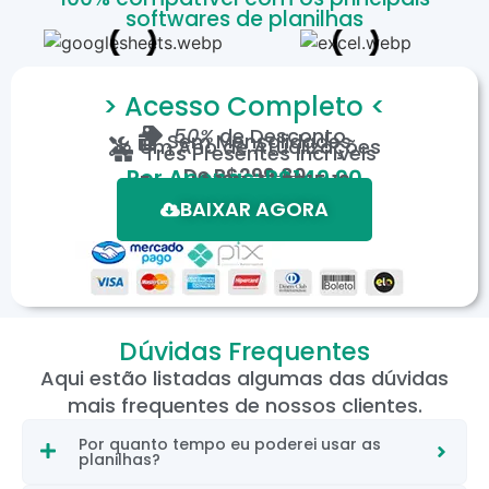
softwares de planilhas
> Acesso Completo <
50%
de Desconto
Sem Mensalidades
Um Ano de Atualizações
Três Presentes Incríveis
De
R$299,80
Por Apenas: R$149,90
Em até 12X de R$15,19
*Oferta válida por tempo limitado.
BAIXAR AGORA
Dúvidas Frequentes
Aqui estão listadas algumas das dúvidas
mais frequentes de nossos clientes.
Por quanto tempo eu poderei usar as
planilhas?