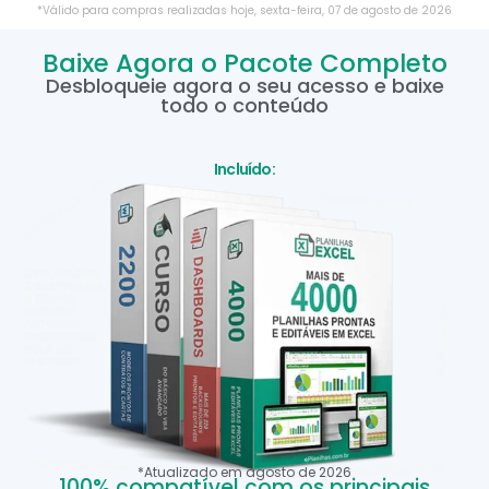
*Válido para compras realizadas hoje,
sexta-feira
,
07
de
agosto
de
2026
Baixe Agora o Pacote Completo
Desbloqueie agora o seu acesso e baixe
todo o conteúdo
Incluído:
*Atualizado em
agosto
de
2026
100% compatível com os principais