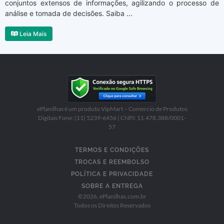
conjuntos extensos de informações, agilizando o processo de
análise e tomada de decisões. Saiba ...
Leia Mais
ePlanilhas é um produto VipMart – Comercio de Produtos
Digitais Fone: (11) 5239-6456 | CNPJ: 11.478.388/0001-
57
TERMOS E CONDIÇÕES
TROCAS E REEMBOLSO
POLÍTICA E PRIVACIDADE
SOBRE A ENTREGA
©
2026
, ePlanilhas.com.br
Todos os Direitos Reservados