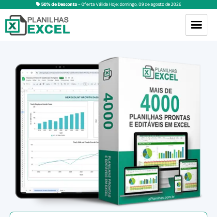
50% de Desconto
– Oferta Válida Hoje:
domingo
,
09
de
agosto
de
2026