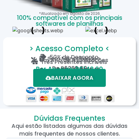
*Atualizado em
agosto
de
2026
100% compatível com os principais
softwares de planilhas
> Acesso Completo <
50%
de Desconto
Sem Mensalidades
Um Ano de Atualizações
Três Presentes Incríveis
De
R$299,80
Por Apenas: R$149,90
Em até 12X de R$15,19
*Oferta válida por tempo limitado.
BAIXAR AGORA
Dúvidas Frequentes
Aqui estão listadas algumas das dúvidas
mais frequentes de nossos clientes.