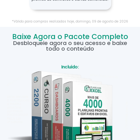
*Válido para compras realizadas hoje,
domingo
,
09
de
agosto
de
2026
Baixe Agora o Pacote Completo
Desbloqueie agora o seu acesso e baixe
todo o conteúdo
Incluído: