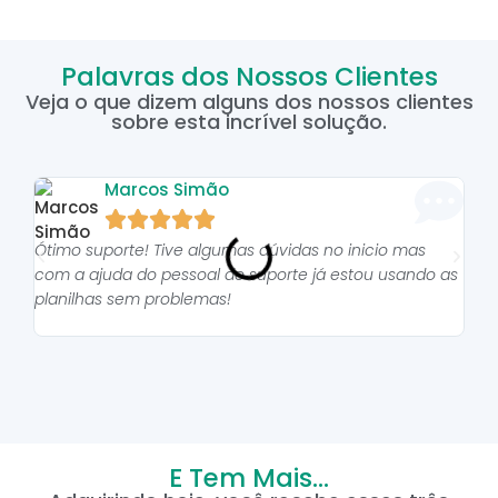
Palavras dos Nossos Clientes
Veja o que dizem alguns dos nossos clientes
sobre esta incrível solução.
Marcos Simão





Ótimo suporte! Tive algumas dúvidas no inicio mas
As p
com a ajuda do pessoal do suporte já estou usando as
pro
planilhas sem problemas!
E Tem Mais...