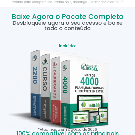
*Válido para compras realizadas hoje,
domingo
,
09
de
agosto
de
2026
Baixe Agora o Pacote Completo
Desbloqueie agora o seu acesso e baixe
todo o conteúdo
Incluído:
*Atualizado em
agosto
de
2026
100% compatível com os principais