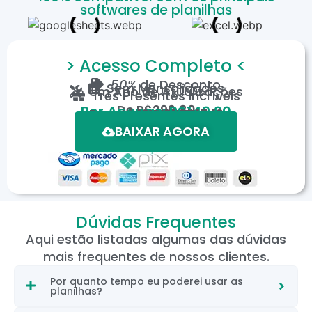
softwares de planilhas
> Acesso Completo <
50%
de Desconto
Sem Mensalidades
Um Ano de Atualizações
Três Presentes Incríveis
De
R$299,80
Por Apenas: R$149,90
Em até 12X de R$15,19
*Oferta válida por tempo limitado.
BAIXAR AGORA
Dúvidas Frequentes
Aqui estão listadas algumas das dúvidas
mais frequentes de nossos clientes.
Por quanto tempo eu poderei usar as
planilhas?