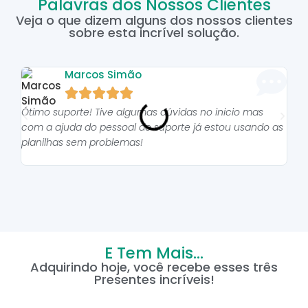
Palavras dos Nossos Clientes
Veja o que dizem alguns dos nossos clientes
sobre esta incrível solução.
Marcos Simão





Ótimo suporte! Tive algumas dúvidas no inicio mas
As p
com a ajuda do pessoal do suporte já estou usando as
pro
planilhas sem problemas!
E Tem Mais...
Adquirindo hoje, você recebe esses três
Presentes incríveis!