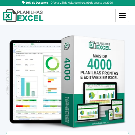
50% de Desconto
– Oferta Válida Hoje:
domingo
,
09
de
agosto
de
2026