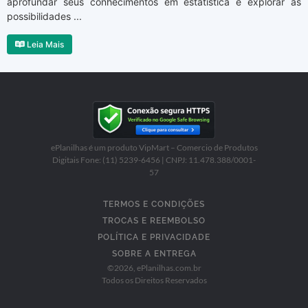
aprofundar seus conhecimentos em estatística e explorar as
possibilidades ...
Leia Mais
ePlanilhas é um produto VipMart – Comercio de Produtos
Digitais Fone: (11) 5239-6456 | CNPJ: 11.478.388/0001-
57
TERMOS E CONDIÇÕES
TROCAS E REEMBOLSO
POLÍTICA E PRIVACIDADE
SOBRE A ENTREGA
©
2026
, ePlanilhas.com.br
Todos os Direitos Reservados