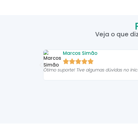
Veja o que di
Marcos Simão





Ótimo suporte! Tive algumas dúvidas no ini