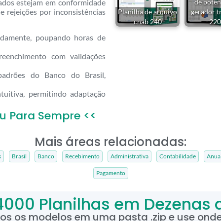
rados estejam em conformidade
de potên
 rejeições por inconsistências
Planilha de arquivo
gerador t
cnab 240
220
idamente, poupando horas de
eenchimento com validações
drões do Banco do Brasil,
ntuitiva, permitindo adaptação
u Para Sempre <<
Mais áreas relacionadas:
s
Brasil
Banco
Recebimento
Administrativa
Contabilidade
Anua
Pagamento
4000 Planilhas em Dezenas 
dos os modelos em uma pasta .zip e use onde 