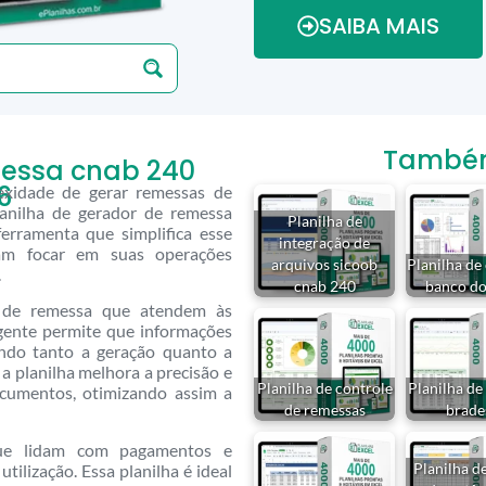
SAIBA MAIS
Também 
messa cnab 240
6
xidade de gerar remessas de
lanilha de gerador de remessa
Planilha de
rramenta que simplifica esse
integração de
sam focar em suas operações
arquivos sicoob
Planilha de
.
cnab 240
banco do
os de remessa que atendem às
igente permite que informações
tando tanto a geração quanto a
 a planilha melhora a precisão e
Planilha de controle
Planilha d
ocumentos, otimizando assim a
de remessas
brade
 que lidam com pagamentos e
Planilha d
tilização. Essa planilha é ideal