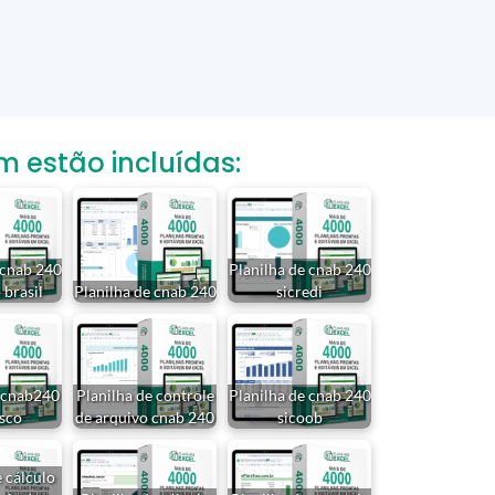
estão incluídas:
 cnab 240
Planilha de cnab 240
 brasil
Planilha de cnab 240
sicredi
e cnab240
Planilha de controle
Planilha de cnab 240
sco
de arquivo cnab 240
sicoob
e cálculo