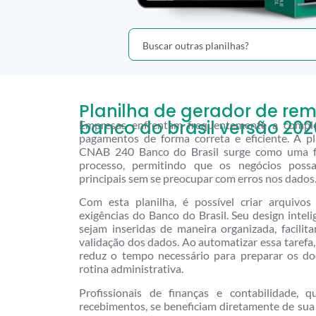
Planilha de gerador de re
banco do brasil versão 202
Empresas enfrentam frequentemente a comple
pagamentos de forma correta e eficiente. A p
CNAB 240 Banco do Brasil surge como uma fe
processo, permitindo que os negócios pos
principais sem se preocupar com erros nos dados
Com esta planilha, é possível criar arquiv
exigências do Banco do Brasil. Seu design intel
sejam inseridas de maneira organizada, facili
validação dos dados. Ao automatizar essa tarefa,
reduz o tempo necessário para preparar os d
rotina administrativa.
Profissionais de finanças e contabilidade,
recebimentos, se beneficiam diretamente de sua u