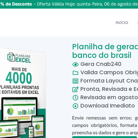
% de Desconto
– Oferta Válida Hoje:
quinta-feira
,
06
de
agosto
d
INÍCIO
Planilha de gera
banco do brasil
Gera Cnab240
Valida Campos Obri
Formata Layout Cn
Pronta, Revisada e E
Revisada em
agosto
Download Imediato
Envie remessas sem erros: g
campos obrigatórios, formata
preencha os dados e gere o arq