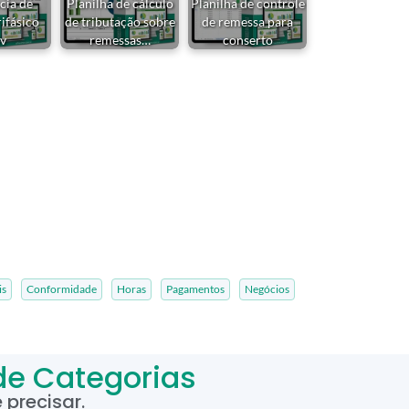
cia de
Planilha de cálculo
Planilha de controle
rifásico
de tributação sobre
de remessa para
v
remessas…
conserto
is
Conformidade
Horas
Pagamentos
Negócios
de Categorias
precisar.