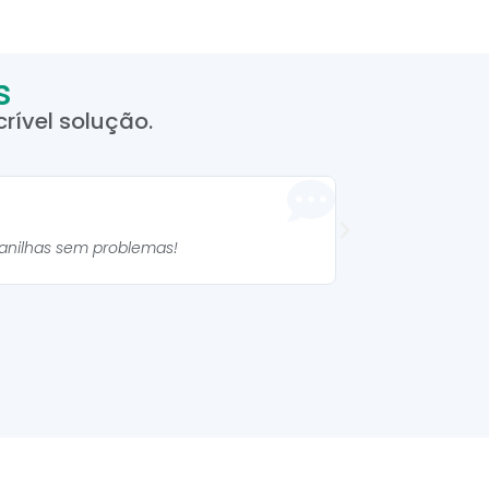
s
rível solução.
Manuela 



lanilhas sem problemas!
As planilhas são mu