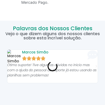
Mercado Pago.
Palavras dos Nossos Clientes
Veja o que dizem alguns dos nossos clientes
sobre esta incrível solução.
Marcos Simão





Ótimo suporte! Tive algumas dúvidas no inicio mas
As p
com a ajuda do pessoal do suporte já estou usando as
pro
planilhas sem problemas!