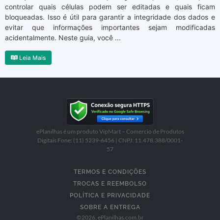
controlar quais células podem ser editadas e quais ficam
bloqueadas. Isso é útil para garantir a integridade dos dados e
evitar que informações importantes sejam modificadas
acidentalmente. Neste guia, você ...
Leia Mais
ePlanilhas é um produto VipMart – Comercio de Produtos
Digitais Fone: (11) 5239-6456 | CNPJ: 11.478.388/0001-
57
TERMOS E CONDIÇÕES
TROCAS E REEMBOLSO
POLÍTICA E PRIVACIDADE
SOBRE A ENTREGA
©
2026
, ePlanilhas.com.br