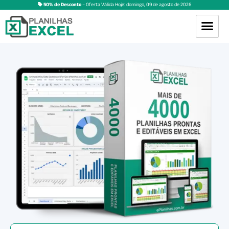
50% de Desconto
– Oferta Válida Hoje:
domingo
,
09
de
agosto
de
2026