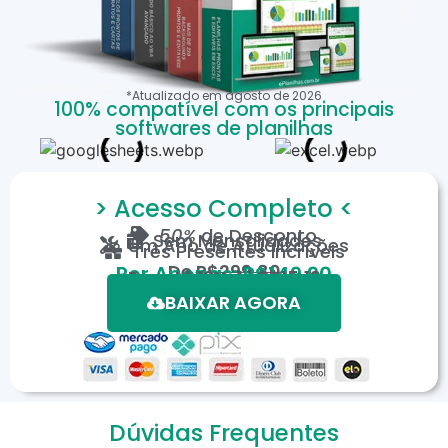
*Atualizado em
agosto
de
2026
100% compatível com os principais
softwares de planilhas
> Acesso Completo <
50%
de Desconto
Sem Mensalidades
Um Ano de Atualizações
Três Presentes Incríveis
De
R$299,80
Por Apenas: R$149,90
Em até 12X de R$15,19
*Oferta válida por tempo limitado.
BAIXAR AGORA
Dúvidas Frequentes