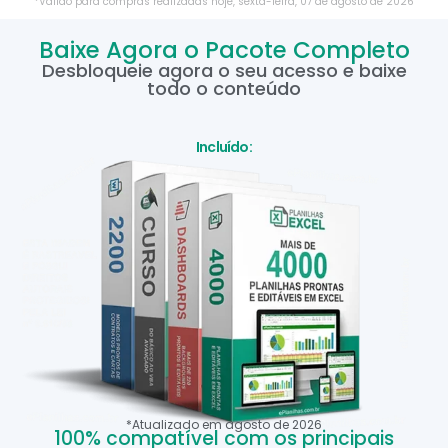
*Válido para compras realizadas hoje,
sexta-feira
,
07
de
agosto
de
2026
Baixe Agora o Pacote Completo
Desbloqueie agora o seu acesso e baixe
todo o conteúdo
Incluído:
*Atualizado em
agosto
de
2026
100% compatível com os principais