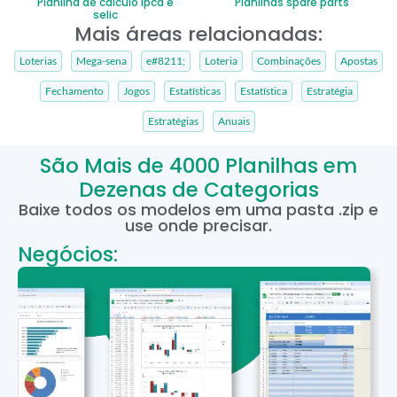
Planilha de cálculo ipca e
Planilhas spare parts
selic
Mais áreas relacionadas:
Loterias
Mega-sena
e#8211;
Loteria
Combinações
Apostas
Fechamento
Jogos
Estatísticas
Estatística
Estratégia
Estratégias
Anuais
São Mais de 4000 Planilhas em
Dezenas de Categorias
Baixe todos os modelos em uma pasta .zip e
use onde precisar.
Negócios: