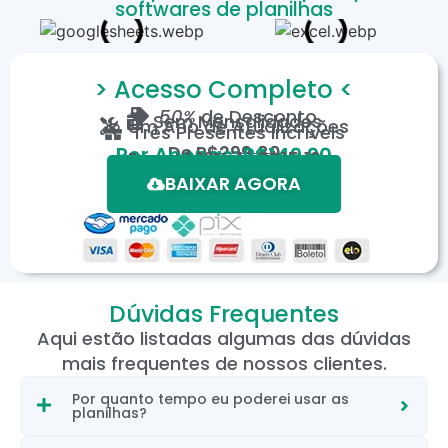
softwares de planilhas
> Acesso Completo <
50%
de Desconto
Sem Mensalidades
Um Ano de Atualizações
Três Presentes Incríveis
De
R$299,80
Por Apenas: R$149,90
Em até 12X de R$15,19
*Oferta válida por tempo limitado.
BAIXAR AGORA
Dúvidas Frequentes
Aqui estão listadas algumas das dúvidas
mais frequentes de nossos clientes.
Por quanto tempo eu poderei usar as
planilhas?