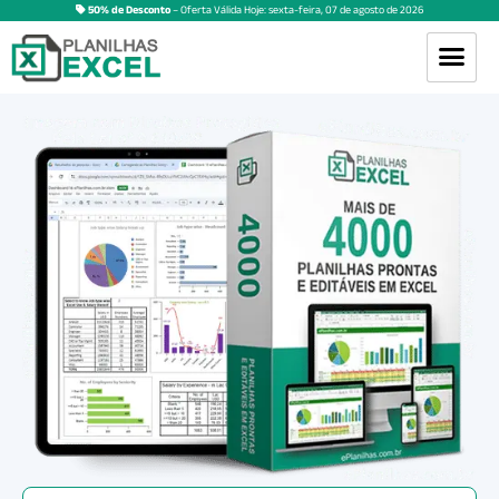
50% de Desconto
– Oferta Válida Hoje:
sexta-feira
,
07
de
agosto
de
2026