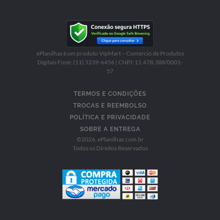
ePlanilhas é um produto VipMart – Comercio de Produtos
Digitais Fone: (11) 5239-6456 | CNPJ: 11.478.388/0001-
57
TERMOS E CONDIÇÕES
TROCAS E REEMBOLSO
POLÍTICA E PRIVACIDADE
SOBRE A ENTREGA
©
2026
, ePlanilhas.com.br
Todos os Direitos Reservados