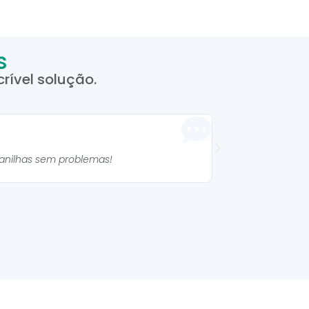
s
rível solução.
Manuela 



lanilhas sem problemas!
As planilhas são mu