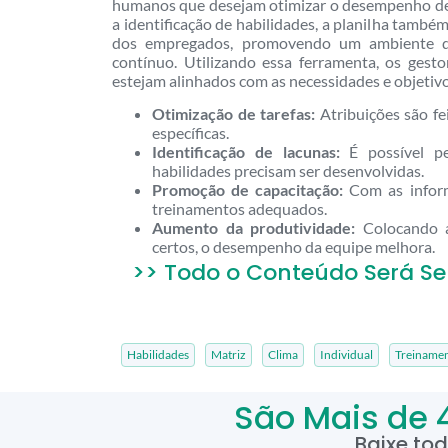
humanos que desejam otimizar o desempenho de s
a identificação de habilidades, a planilha també
dos empregados, promovendo um ambiente d
contínuo. Utilizando essa ferramenta, os gest
estejam alinhados com as necessidades e objetivo
Otimização de tarefas:
Atribuições são fe
específicas.
Identificação de lacunas:
É possível pe
habilidades precisam ser desenvolvidas.
Promoção de capacitação:
Com as informa
treinamentos adequados.
Aumento da produtividade:
Colocando a
certos, o desempenho da equipe melhora.
>> Todo o Conteúdo Será Se
Habilidades
Matriz
Clima
Individual
Treiname
São Mais de 
Baixe to