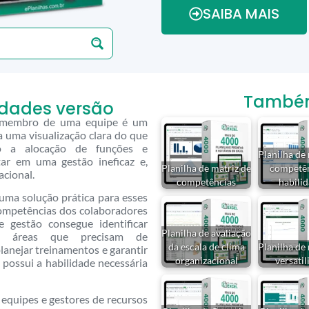
SAIBA MAIS
Também 
lidades versão
ada membro de uma equipe é um
 uma visualização clara do que
ndo a alocação de funções e
Planilha de
tar em uma gestão ineficaz e,
Planilha de matriz de
competên
acional.
competências
habili
uma solução prática para esses
competências dos colaboradores
 gestão consegue identificar
Planilha de avaliação
e áreas que precisam de
da escala de clima
Planilha de
planejar treinamentos e garantir
organizacional
versati
 possui a habilidade necessária
e equipes e gestores de recursos