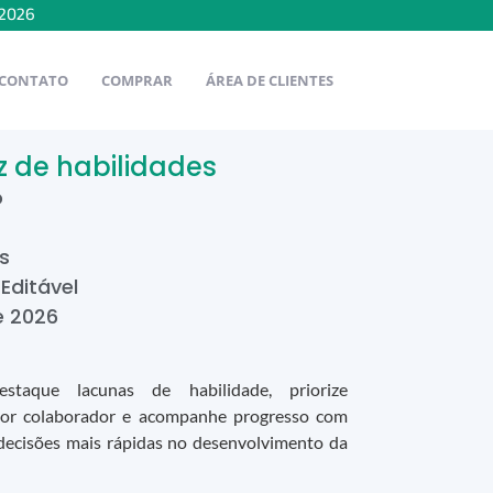
2026
CONTATO
COMPRAR
ÁREA DE CLIENTES
z de habilidades
o
s
 Editável
e
2026
taque lacunas de habilidade, priorize
 por colaborador e acompanhe progresso com
a decisões mais rápidas no desenvolvimento da