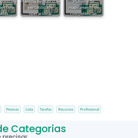
 controle
Planilha de matriz de
Planilha de
ções com
versatilidade
mapeamento de
dades
operacional
competências
Pessoas
Lista
Tarefas
Recursos
Profissional
de Categorias
precisar.