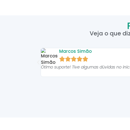
Veja o que di
Marcos Simão





Ótimo suporte! Tive algumas dúvidas no ini