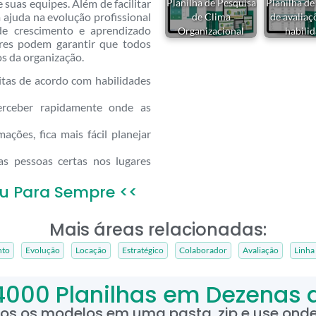
uas equipes. Além de facilitar
Planilha de Pesquisa
Planilha de
m ajuda na evolução profissional
de Clima
de avalia
e crescimento e aprendizado
Organizacional
habili
ores podem garantir que todos
s da organização.
itas de acordo com habilidades
rceber rapidamente onde as
ções, fica mais fácil planejar
s pessoas certas nos lugares
u Para Sempre <<
Mais áreas relacionadas:
nto
Evolução
Locação
Estratégico
Colaborador
Avaliação
Linha
4000 Planilhas em Dezenas 
dos os modelos em uma pasta .zip e use onde 