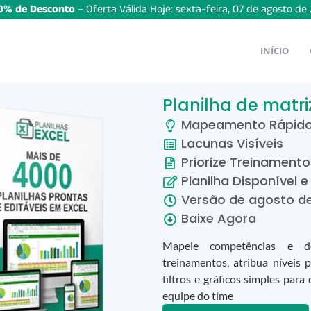
% de Desconto
– Oferta Válida Hoje:
sexta-feira
,
07
de
agosto
de
INÍCIO
Planilha de matri
Mapeamento Rápid
Lacunas Visíveis
Priorize Treinamento
Planilha Disponível e
Versão de
agosto
d
Baixe Agora
Mapeie competências e des
treinamentos, atribua níveis
filtros e gráficos simples par
equipe do time