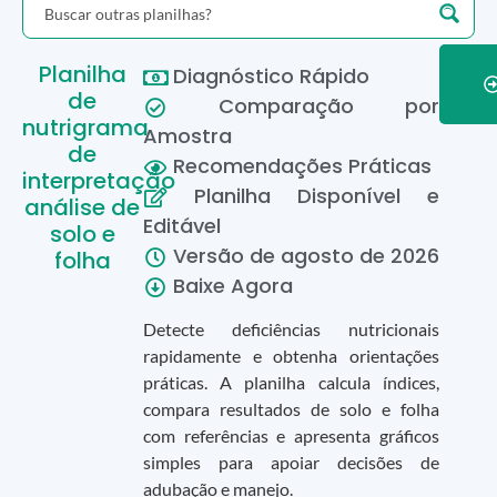
Planilha
Diagnóstico Rápido
de
Comparação por
nutrigrama
Amostra
de
Recomendações Práticas
interpretação
Planilha Disponível e
análise de
Editável
solo e
Versão de
agosto
de
2026
folha
Baixe Agora
Detecte deficiências nutricionais
rapidamente e obtenha orientações
práticas. A planilha calcula índices,
compara resultados de solo e folha
com referências e apresenta gráficos
simples para apoiar decisões de
adubação e manejo.