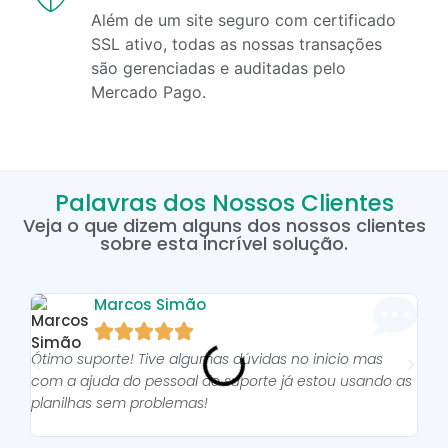
Além de um site seguro com certificado
SSL ativo, todas as nossas transações
são gerenciadas e auditadas pelo
Mercado Pago.
Palavras dos Nossos Clientes
Veja o que dizem alguns dos nossos clientes
sobre esta incrível solução.
Marcos Simão





Ótimo suporte! Tive algumas dúvidas no inicio mas
As p
com a ajuda do pessoal do suporte já estou usando as
pro
planilhas sem problemas!