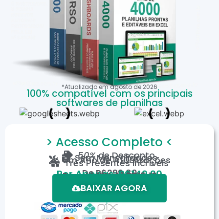
*Atualizado em
agosto
de
2026
100% compatível com os principais
softwares de planilhas
> Acesso Completo <
50%
de Desconto
Sem Mensalidades
Um Ano de Atualizações
Três Presentes Incríveis
De
R$299,80
Por Apenas: R$149,90
Em até 12X de R$15,19
*Oferta válida por tempo limitado.
BAIXAR AGORA