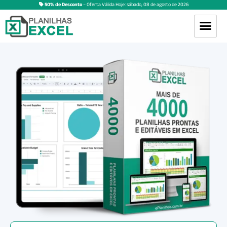
50% de Desconto
– Oferta Válida Hoje:
sábado
,
08
de
agosto
de
2026