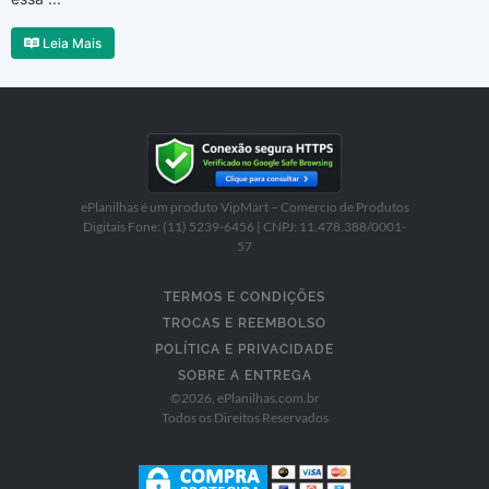
Leia Mais
ePlanilhas é um produto VipMart – Comercio de Produtos
Digitais Fone: (11) 5239-6456 | CNPJ: 11.478.388/0001-
57
TERMOS E CONDIÇÕES
TROCAS E REEMBOLSO
POLÍTICA E PRIVACIDADE
SOBRE A ENTREGA
©
2026
, ePlanilhas.com.br
Todos os Direitos Reservados