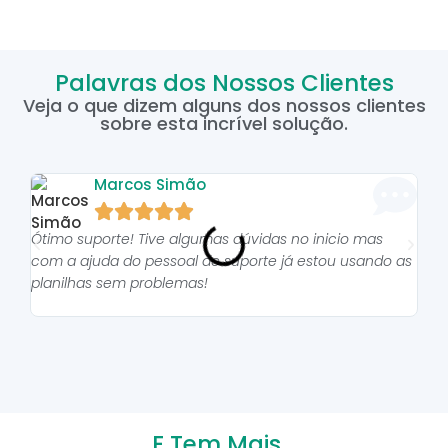
Palavras dos Nossos Clientes
Veja o que dizem alguns dos nossos clientes
sobre esta incrível solução.
Marcos Simão





Ótimo suporte! Tive algumas dúvidas no inicio mas
As p
com a ajuda do pessoal do suporte já estou usando as
pro
planilhas sem problemas!
E Tem Mais...