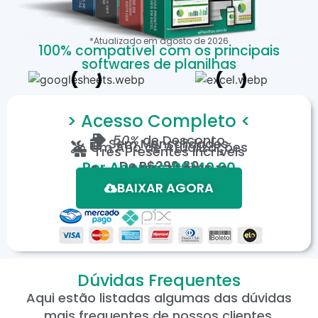
*Atualizado em
agosto
de
2026
100% compatível com os principais
softwares de planilhas
> Acesso Completo <
50%
de Desconto
Sem Mensalidades
Um Ano de Atualizações
Três Presentes Incríveis
De
R$299,80
Por Apenas: R$149,90
Em até 12X de R$15,19
*Oferta válida por tempo limitado.
BAIXAR AGORA
Dúvidas Frequentes
Aqui estão listadas algumas das dúvidas
mais frequentes de nossos clientes.