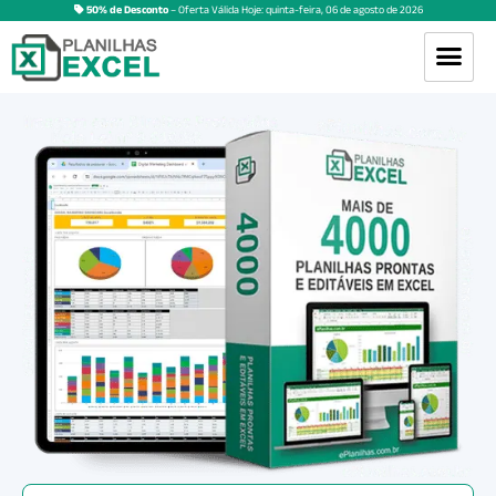
50% de Desconto
– Oferta Válida Hoje:
quinta-feira
,
06
de
agosto
de
2026