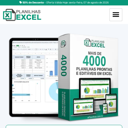
50% de Desconto
– Oferta Válida Hoje:
sexta-feira
,
07
de
agosto
de
2026