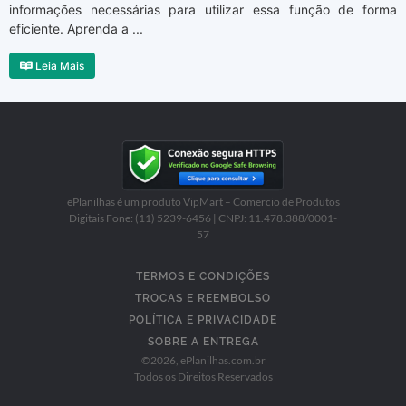
informações necessárias para utilizar essa função de forma
eficiente. Aprenda a ...
Leia Mais
ePlanilhas é um produto VipMart – Comercio de Produtos
Digitais Fone: (11) 5239-6456 | CNPJ: 11.478.388/0001-
57
TERMOS E CONDIÇÕES
TROCAS E REEMBOLSO
POLÍTICA E PRIVACIDADE
SOBRE A ENTREGA
©
2026
, ePlanilhas.com.br
Todos os Direitos Reservados