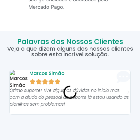
Mercado Pago.
Palavras dos Nossos Clientes
Veja o que dizem alguns dos nossos clientes
sobre esta incrível solução.
Marcos Simão





Ótimo suporte! Tive algumas dúvidas no inicio mas
As p
com a ajuda do pessoal do suporte já estou usando as
pro
planilhas sem problemas!