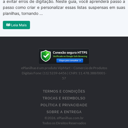
a evitar erros de digitação. Neste guia, você aprenderá passo a
passo como criar e personalizar essas listas suspensas em suas
planilhas, tornando ...
Leia Mais
ePlanilhas é um produto VipMart – Comercio de Produtos
Digitais Fone: (11) 5239-6456 | CNPJ: 11.478.388/0001-
57
TERMOS E CONDIÇÕES
TROCAS E REEMBOLSO
POLÍTICA E PRIVACIDADE
SOBRE A ENTREGA
©
2026
, ePlanilhas.com.br
Todos os Direitos Reservados