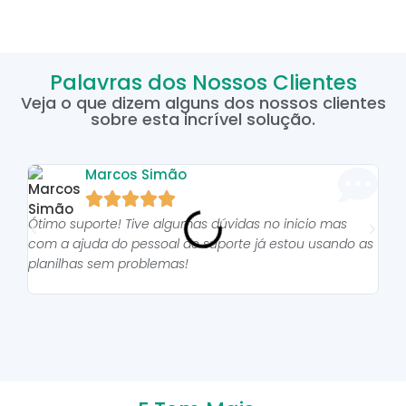
Palavras dos Nossos Clientes
Veja o que dizem alguns dos nossos clientes
sobre esta incrível solução.
Marcos Simão





Ótimo suporte! Tive algumas dúvidas no inicio mas
As p
com a ajuda do pessoal do suporte já estou usando as
pro
planilhas sem problemas!