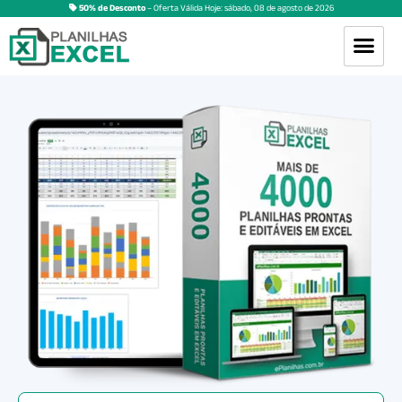
50% de Desconto
– Oferta Válida Hoje:
sábado
,
08
de
agosto
de
2026