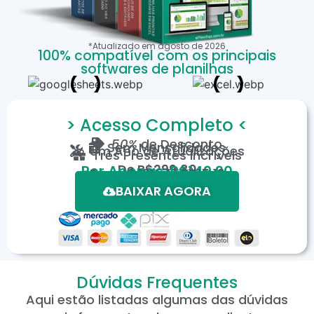
*Atualizado em
agosto
de
2026
100% compatível com os principais
softwares de planilhas
> Acesso Completo <
50%
de Desconto
Sem Mensalidades
Um Ano de Atualizações
Três Presentes Incríveis
De
R$299,80
Por Apenas: R$149,90
Em até 12X de R$15,19
*Oferta válida por tempo limitado.
BAIXAR AGORA
Dúvidas Frequentes
Aqui estão listadas algumas das dúvidas