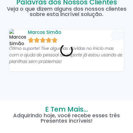
Palavras dos Nossos Clientes
Veja o que dizem alguns dos nossos clientes
sobre esta incrível solução.
Marcos Simão





Ótimo suporte! Tive algumas dúvidas no inicio mas
As p
com a ajuda do pessoal do suporte já estou usando as
pro
planilhas sem problemas!
E Tem Mais...
Adquirindo hoje, você recebe esses três
Presentes incríveis!