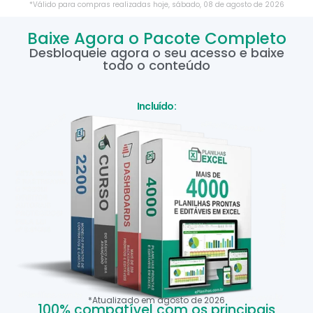
*Válido para compras realizadas hoje,
sábado
,
08
de
agosto
de
2026
Baixe Agora o Pacote Completo
Desbloqueie agora o seu acesso e baixe
todo o conteúdo
Incluído:
*Atualizado em
agosto
de
2026
100% compatível com os principais