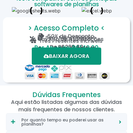
softwares de planilhas
> Acesso Completo <
50%
de Desconto
Sem Mensalidades
Um Ano de Atualizações
Três Presentes Incríveis
De
R$299,80
Por Apenas: R$149,90
Em até 12X de R$15,19
*Oferta válida por tempo limitado.
BAIXAR AGORA
Dúvidas Frequentes
Aqui estão listadas algumas das dúvidas
mais frequentes de nossos clientes.
Por quanto tempo eu poderei usar as
planilhas?