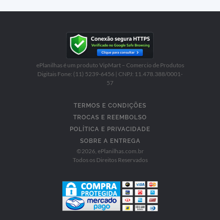
ePlanilhas é um produto VipMart – Comercio de Produtos
Digitais Fone: (11) 5239-6456 | CNPJ: 11.478.388/0001-
57
TERMOS E CONDIÇÕES
TROCAS E REEMBOLSO
POLÍTICA E PRIVACIDADE
SOBRE A ENTREGA
©
2026
, ePlanilhas.com.br
Todos os Direitos Reservados