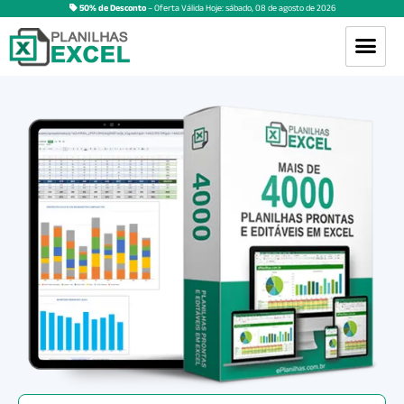
50% de Desconto
– Oferta Válida Hoje:
sábado
,
08
de
agosto
de
2026