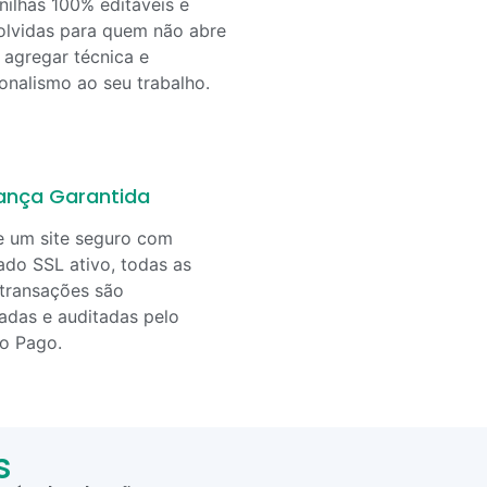
nilhas 100% editáveis e
lvidas para quem não abre
agregar técnica e
ionalismo ao seu trabalho.
ança Garantida
e um site seguro com
cado SSL ativo, todas as
transações são
adas e auditadas pelo
o Pago.
s