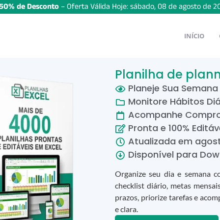
50% de Desconto
– Oferta Válida Hoje:
sábado
,
08
de
agosto
de
2
INÍCIO
Planilha de plan
Planeje Sua Semana
Monitore Hábitos Diá
Acompanhe Compro
Pronta e 100% Editáv
Atualizada em
agos
Disponível para Dow
Organize seu dia e semana com
checklist diário, metas mensai
prazos, priorize tarefas e aco
e clara.