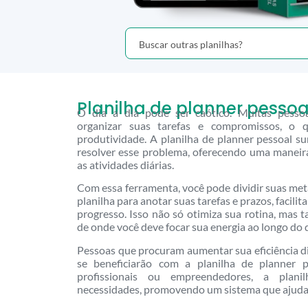
Planilha de planner pessoa
O dia a dia pode ser caótico. Muitas pesso
organizar suas tarefas e compromissos, o q
produtividade. A planilha de planner pessoal s
resolver esse problema, oferecendo uma maneira 
as atividades diárias.
Com essa ferramenta, você pode dividir suas met
planilha para anotar suas tarefas e prazos, faci
progresso. Isso não só otimiza sua rotina, mas 
de onde você deve focar sua energia ao longo do d
Pessoas que procuram aumentar sua eficiência di
se beneficiarão com a planilha de planner p
profissionais ou empreendedores, a plani
necessidades, promovendo um sistema que ajuda 