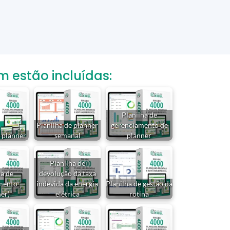
estão incluídas:
Planilha de
Planilha de planner
gerenciamento de
e planner
semanal
planner
Planilha de
ha de
devolução da taxa
mento
indevida da energia
Planilha de gestão da
ner)
elétrica
rotina