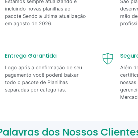
Estamos sempre atualizando e
São pla
incluindo novas planilhas ao
desenvo
pacote Sendo a última atualização
mão de 
em
agosto
de
2026
.
profiss
Entrega Garantida
Segur
Logo após a confirmação de seu
Além d
pagamento você poderá baixar
certifi
todo o pacote de Planilhas
nossas 
separadas por categorias.
gerenci
Mercad
Palavras dos Nossos Cliente