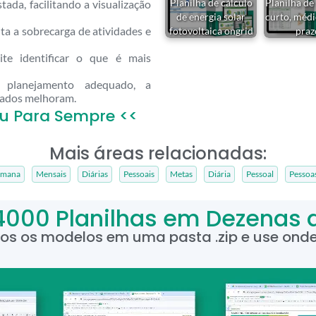
Planilha de cálculo
Planilha de
tada, facilitando a visualização
de energia solar
curto, médi
ita a sobrecarga de atividades e
fotovoltaica ongrid
praz
te identificar o que é mais
anejamento adequado, a
tados melhoram.
u Para Sempre <<
Mais áreas relacionadas:
emana
Mensais
Diárias
Pessoais
Metas
Diária
Pessoal
Pessoa
4000 Planilhas em Dezenas 
dos os modelos em uma pasta .zip e use onde 