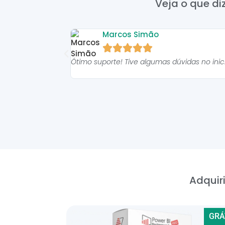
Veja o que di
Marcos Simão





Ótimo suporte! Tive algumas dúvidas no ini
Adquiri
GRÁ