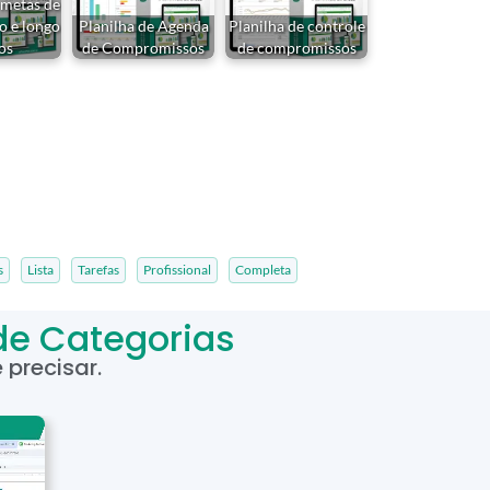
 metas de
o e longo
Planilha de Agenda
Planilha de controle
os
de Compromissos
de compromissos
s
Lista
Tarefas
Profissional
Completa
de Categorias
precisar.