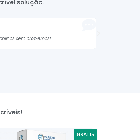
rível solução.
Manuela 



lanilhas sem problemas!
As planilhas são mu
críveis!
GRÁTIS