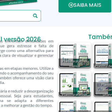
SAIBA MAIS
Também 
l versão 2026
as enfrentam dificuldades em
ue gera estresse e falta de
urge como uma alternativa para
clara de visualizar e gerenciar
Planilha planner
mensal
Planilha d
as em etapas menores. Utilize a
litando o acompanhamento do seu
também oferece uma visão clara
ia.
Planil
planeja
ária e reduzir a desorganização
Planilha planner
(plan
essoal. Seja para estudantes,
lha se adapta a diferentes
a melhorar a gestão do tempo.