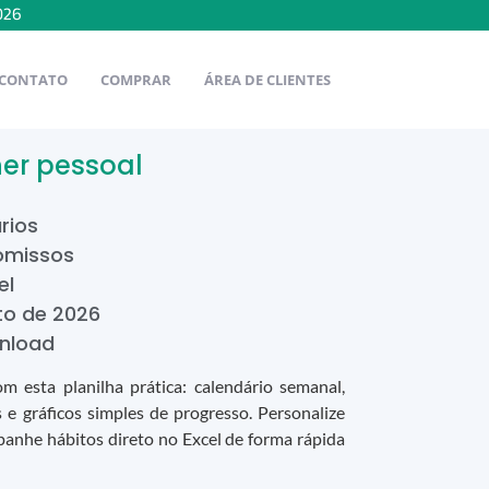
026
CONTATO
COMPRAR
ÁREA DE CLIENTES
ner pessoal
rios
missos
el
to
de
2026
nload
 esta planilha prática: calendário semanal,
s e gráficos simples de progresso. Personalize
mpanhe hábitos direto no Excel de forma rápida