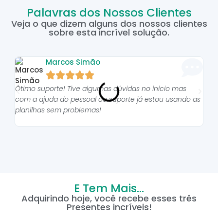
Palavras dos Nossos Clientes
Veja o que dizem alguns dos nossos clientes
sobre esta incrível solução.
Marcos Simão





Ótimo suporte! Tive algumas dúvidas no inicio mas
As p
com a ajuda do pessoal do suporte já estou usando as
pro
planilhas sem problemas!
E Tem Mais...
Adquirindo hoje, você recebe esses três
Presentes incríveis!