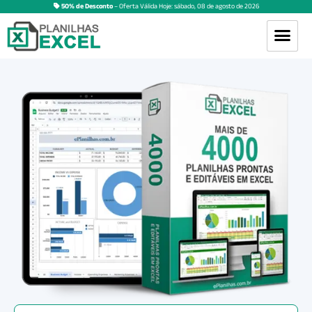
50% de Desconto
– Oferta Válida Hoje:
sábado
,
08
de
agosto
de
2026