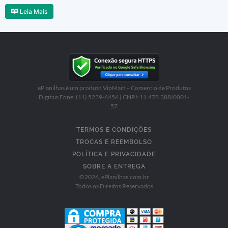
Leia Mais
ePlanilhas é um produto VipMart – Comercio de Produtos
Digitais Fone: (11) 5239-6456 | CNPJ: 11.478.388/0001-
57
TERMOS E CONDIÇÕES
TROCAS E REEMBOLSO
POLÍTICA E PRIVACIDADE
SOBRE A ENTREGA
©
2026
, ePlanilhas.com.br
Todos os Direitos Reservados