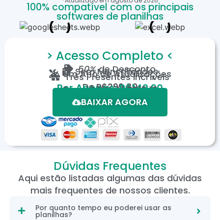
*Atualizado em
agosto
de
2026
100% compatível com os principais
softwares de planilhas
> Acesso Completo <
50%
de Desconto
Sem Mensalidades
Um Ano de Atualizações
Três Presentes Incríveis
De
R$299,80
Por Apenas: R$149,90
Em até 12X de R$15,19
*Oferta válida por tempo limitado.
BAIXAR AGORA
Dúvidas Frequentes
Aqui estão listadas algumas das dúvidas
mais frequentes de nossos clientes.
Por quanto tempo eu poderei usar as
planilhas?