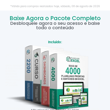
*Válido para compras realizadas hoje,
sábado
,
08
de
agosto
de
2026
Baixe Agora o Pacote Completo
Desbloqueie agora o seu acesso e baixe
todo o conteúdo
Incluído: