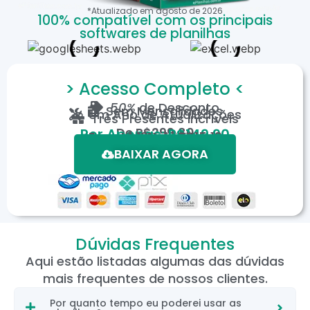
*Atualizado em
agosto
de
2026
100% compatível com os principais
softwares de planilhas
> Acesso Completo <
50%
de Desconto
Sem Mensalidades
Um Ano de Atualizações
Três Presentes Incríveis
De
R$299,80
Por Apenas: R$149,90
Em até 12X de R$15,19
*Oferta válida por tempo limitado.
BAIXAR AGORA
Dúvidas Frequentes
Aqui estão listadas algumas das dúvidas
mais frequentes de nossos clientes.
Por quanto tempo eu poderei usar as