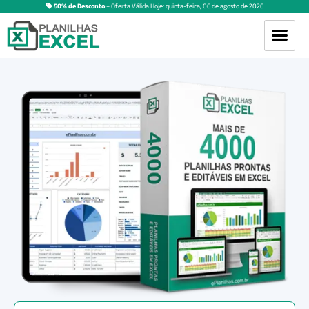
50% de Desconto
– Oferta Válida Hoje:
quinta-feira
,
06
de
agosto
de
2026