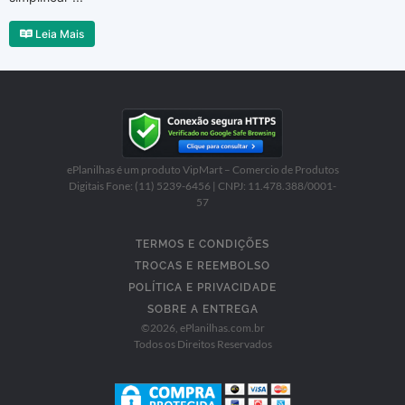
Leia Mais
ePlanilhas é um produto VipMart – Comercio de Produtos
Digitais Fone: (11) 5239-6456 | CNPJ: 11.478.388/0001-
57
TERMOS E CONDIÇÕES
TROCAS E REEMBOLSO
POLÍTICA E PRIVACIDADE
SOBRE A ENTREGA
©
2026
, ePlanilhas.com.br
Todos os Direitos Reservados