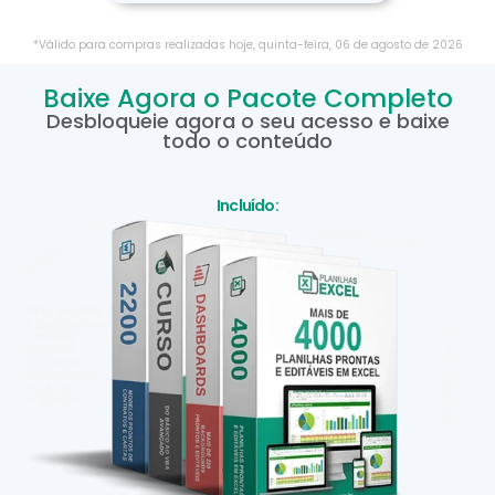
*Válido para compras realizadas hoje,
quinta-feira
,
06
de
agosto
de
2026
Baixe Agora o Pacote Completo
Desbloqueie agora o seu acesso e baixe
todo o conteúdo
Incluído: