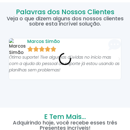
Palavras dos Nossos Clientes
Veja o que dizem alguns dos nossos clientes
sobre esta incrível solução.
Marcos Simão





Ótimo suporte! Tive algumas dúvidas no inicio mas
As p
com a ajuda do pessoal do suporte já estou usando as
pro
planilhas sem problemas!
E Tem Mais...
Adquirindo hoje, você recebe esses três
Presentes incríveis!