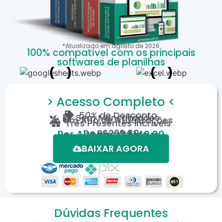
*Atualizado em
agosto
de
2026
100% compatível com os principais
softwares de planilhas
> Acesso Completo <
50%
de Desconto
Sem Mensalidades
Um Ano de Atualizações
Três Presentes Incríveis
De
R$299,80
Por Apenas: R$149,90
Em até 12X de R$15,19
*Oferta válida por tempo limitado.
BAIXAR AGORA
Dúvidas Frequentes