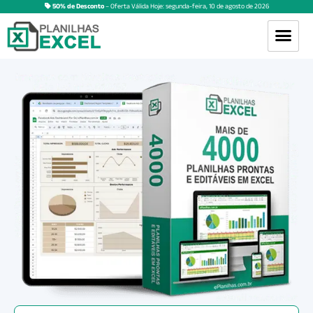
50% de Desconto
– Oferta Válida Hoje:
segunda-feira
,
10
de
agosto
de
2026