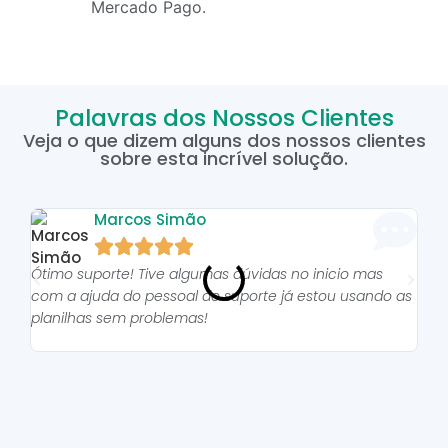
Mercado Pago.
Palavras dos Nossos Clientes
Veja o que dizem alguns dos nossos clientes
sobre esta incrível solução.
Marcos Simão





Ótimo suporte! Tive algumas dúvidas no inicio mas
As p
com a ajuda do pessoal do suporte já estou usando as
pro
planilhas sem problemas!