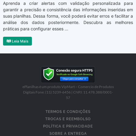
Aprenda a criar alertas com validação personalizada para
garantir a precisão e consistência das informações inseridas em
suas planilhas. Dessa forma, você poderá evitar erros e facilitar a
análise dos dados posteriormente. Descubra as melhores
práticas para configurar esses ...
Leia Mais
ePlanilhas é um produto VipMart – Comercio de Produtos
Digitais Fone: (11) 5239-6456 | CNPJ: 11.478.388/0001-
57
TERMOS E CONDIÇÕES
TROCAS E REEMBOLSO
POLÍTICA E PRIVACIDADE
SOBRE A ENTREGA