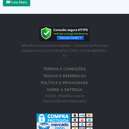
Leia Mais
ePlanilhas é um produto VipMart – Comercio de Produtos
Digitais Fone: (11) 5239-6456 | CNPJ: 11.478.388/0001-
57
TERMOS E CONDIÇÕES
TROCAS E REEMBOLSO
POLÍTICA E PRIVACIDADE
SOBRE A ENTREGA
©
2026
, ePlanilhas.com.br
Todos os Direitos Reservados