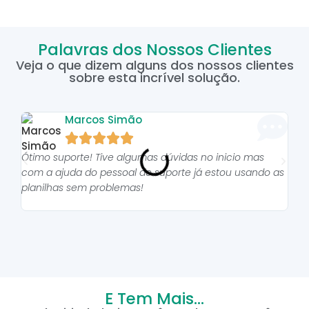
Palavras dos Nossos Clientes
Veja o que dizem alguns dos nossos clientes
sobre esta incrível solução.
Marcos Simão





Ótimo suporte! Tive algumas dúvidas no inicio mas
As p
com a ajuda do pessoal do suporte já estou usando as
pro
planilhas sem problemas!
E Tem Mais...