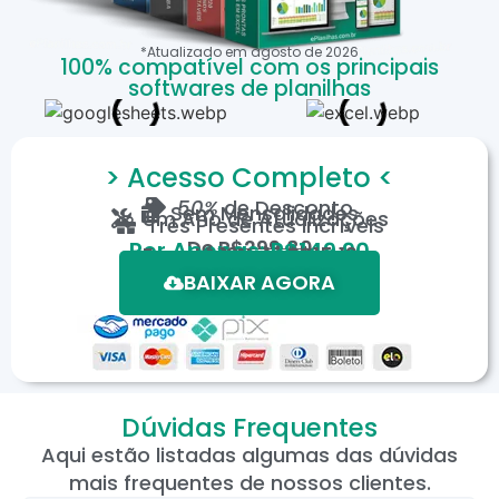
*Atualizado em
agosto
de
2026
100% compatível com os principais
softwares de planilhas
> Acesso Completo <
50%
de Desconto
Sem Mensalidades
Um Ano de Atualizações
Três Presentes Incríveis
De
R$299,80
Por Apenas: R$149,90
Em até 12X de R$15,19
*Oferta válida por tempo limitado.
BAIXAR AGORA
Dúvidas Frequentes
Aqui estão listadas algumas das dúvidas
mais frequentes de nossos clientes.