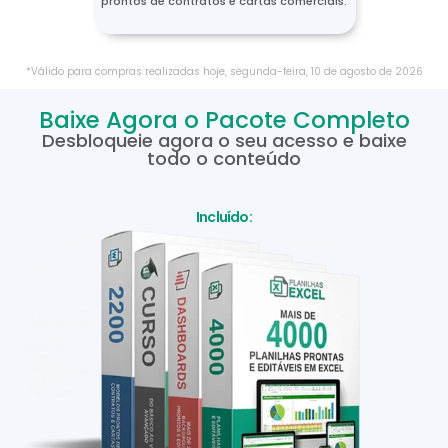
prontos de contratos e cartas comerciais.
*Válido para compras realizadas hoje,
segunda-feira
,
10
de
agosto
de
2026
Baixe Agora o Pacote Completo
Desbloqueie agora o seu acesso e baixe
todo o conteúdo
Incluído: