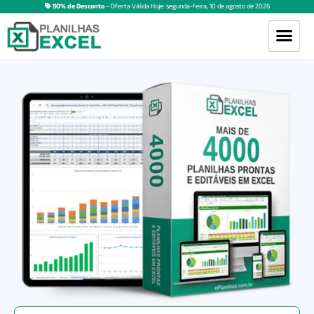
50% de Desconto
– Oferta Válida Hoje:
segunda-feira
,
10
de
agosto
de
2026