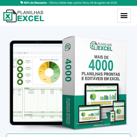
50% de Desconto
– Oferta Válida Hoje:
quinta-feira
,
06
de
agosto
de
2026