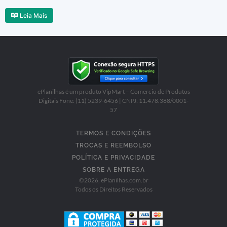
Leia Mais
ePlanilhas é um produto VipMart – Comercio de Produtos
Digitais Fone: (11) 5239-6456 | CNPJ: 11.478.388/0001-
57
TERMOS E CONDIÇÕES
TROCAS E REEMBOLSO
POLÍTICA E PRIVACIDADE
SOBRE A ENTREGA
©
2026
, ePlanilhas.com.br
Todos os Direitos Reservados