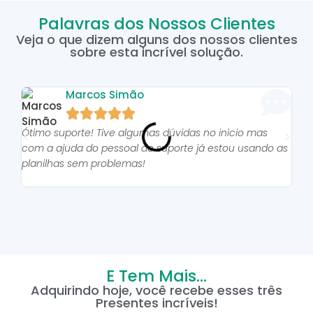
Palavras dos Nossos Clientes
Veja o que dizem alguns dos nossos clientes
sobre esta incrível solução.
Marcos Simão





Ótimo suporte! Tive algumas dúvidas no inicio mas
As p
com a ajuda do pessoal do suporte já estou usando as
pro
planilhas sem problemas!
E Tem Mais...
Adquirindo hoje, você recebe esses três
Presentes incríveis!