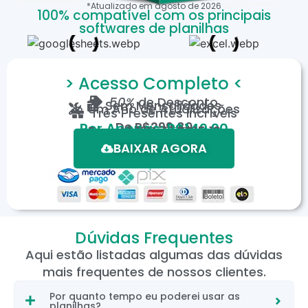
*Atualizado em
agosto
de
2026
100% compatível com os principais
softwares de planilhas
> Acesso Completo <
50%
de Desconto
Sem Mensalidades
Um Ano de Atualizações
Três Presentes Incríveis
De
R$299,80
Por Apenas: R$149,90
Em até 12X de R$15,19
*Oferta válida por tempo limitado.
BAIXAR AGORA
Dúvidas Frequentes
Aqui estão listadas algumas das dúvidas
mais frequentes de nossos clientes.
Por quanto tempo eu poderei usar as
planilhas?