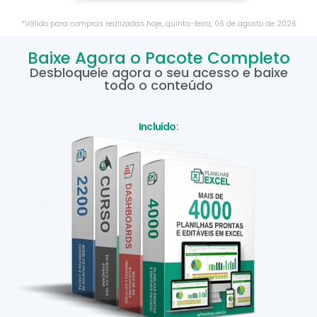
*Válido para compras realizadas hoje,
quinta-feira
,
06
de
agosto
de
2026
Baixe Agora o Pacote Completo
Desbloqueie agora o seu acesso e baixe
todo o conteúdo
Incluído: