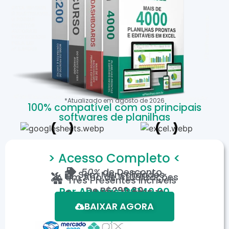
*Atualizado em
agosto
de
2026
100% compatível com os principais
softwares de planilhas
> Acesso Completo <
50%
de Desconto
Sem Mensalidades
Um Ano de Atualizações
Três Presentes Incríveis
De
R$299,80
Por Apenas: R$149,90
Em até 12X de R$15,19
*Oferta válida por tempo limitado.
BAIXAR AGORA