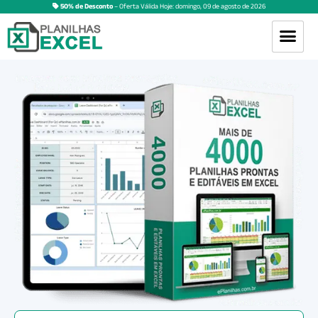
50% de Desconto
– Oferta Válida Hoje:
domingo
,
09
de
agosto
de
2026