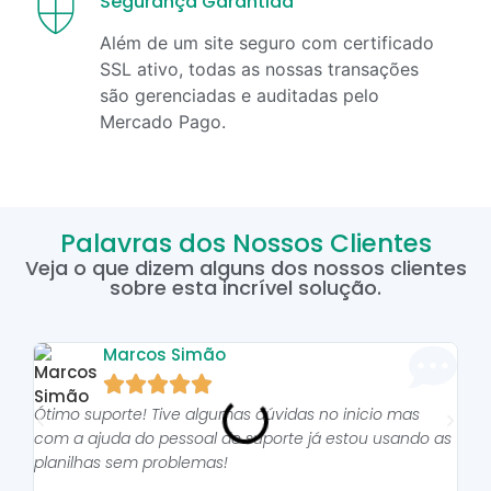
Segurança Garantida
Além de um site seguro com certificado
SSL ativo, todas as nossas transações
são gerenciadas e auditadas pelo
Mercado Pago.
Palavras dos Nossos Clientes
Veja o que dizem alguns dos nossos clientes
sobre esta incrível solução.
Marcos Simão





Ótimo suporte! Tive algumas dúvidas no inicio mas
As p
com a ajuda do pessoal do suporte já estou usando as
pro
planilhas sem problemas!