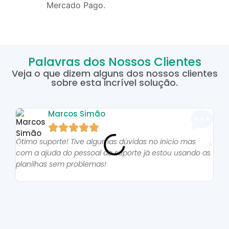
Mercado Pago.
Palavras dos Nossos Clientes
Veja o que dizem alguns dos nossos clientes
sobre esta incrível solução.
Marcos Simão





Ótimo suporte! Tive algumas dúvidas no inicio mas
As p
com a ajuda do pessoal do suporte já estou usando as
pro
planilhas sem problemas!