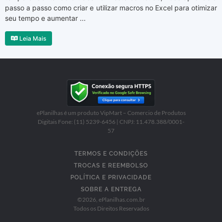
passo a passo como criar e utilizar macros no Excel para otimizar
seu tempo e aumentar ...
Leia Mais
ePlanilhas é um produto VipMart – Comercio de Produtos
Digitais Fone: (11) 5239-6456 | CNPJ: 11.478.388/0001-
57
TERMOS E CONDIÇÕES
TROCAS E REEMBOLSO
POLÍTICA E PRIVACIDADE
SOBRE A ENTREGA
©
2026
, ePlanilhas.com.br
Todos os Direitos Reservados