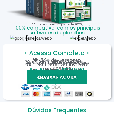
*Atualizado em
agosto
de
2026
100% compatível com os principais
softwares de planilhas
> Acesso Completo <
50%
de Desconto
Sem Mensalidades
Um Ano de Atualizações
Três Presentes Incríveis
De
R$299,80
Por Apenas: R$149,90
Em até 12X de R$15,19
*Oferta válida por tempo limitado.
BAIXAR AGORA
Dúvidas Frequentes