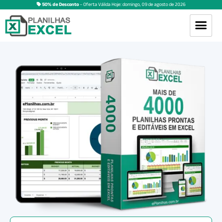
50% de Desconto
– Oferta Válida Hoje:
domingo
,
09
de
agosto
de
2026