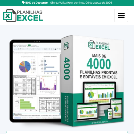
50% de Desconto
– Oferta Válida Hoje:
domingo
,
09
de
agosto
de
2026