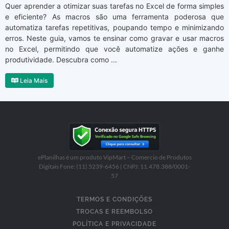
Quer aprender a otimizar suas tarefas no Excel de forma simples
e eficiente? As macros são uma ferramenta poderosa que
automatiza tarefas repetitivas, poupando tempo e minimizando
erros. Neste guia, vamos te ensinar como gravar e usar macros
no Excel, permitindo que você automatize ações e ganhe
produtividade. Descubra como ...
Leia Mais
ePlanilhas é um produto VipMart – Comercio de Produtos
Digitais Fone: (11) 5239-6456 | CNPJ: 11.478.388/0001-
57
TERMOS E CONDIÇÕES
TROCAS E REEMBOLSO
POLÍTICA E PRIVACIDADE