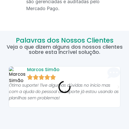
são gerenciadas e auditadas pelo
Mercado Pago.
Palavras dos Nossos Clientes
Veja o que dizem alguns dos nossos clientes
sobre esta incrível solução.
Marcos Simão





Ótimo suporte! Tive algumas dúvidas no inicio mas
As p
com a ajuda do pessoal do suporte já estou usando as
pro
planilhas sem problemas!