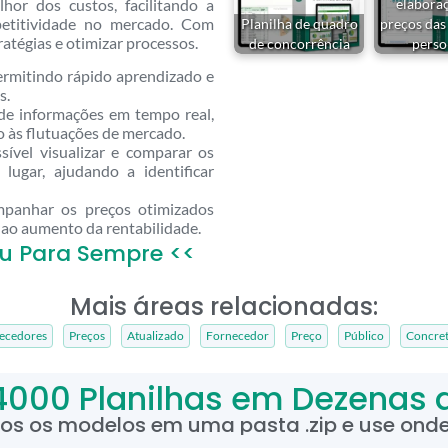
hor dos custos, facilitando a
elabora
etitividade no mercado. Com
Planilha de quadro
preços das
tratégias e otimizar processos.
de concorrência
perso
permitindo rápido aprendizado e
s.
 de informações em tempo real,
o às flutuações de mercado.
ível visualizar e comparar os
ugar, ajudando a identificar
anhar os preços otimizados
e ao aumento da rentabilidade.
u Para Sempre <<
Mais áreas relacionadas:
ecedores
Preços
Atualizado
Fornecedor
Preço
Público
Concre
4000 Planilhas em Dezenas 
dos os modelos em uma pasta .zip e use onde 