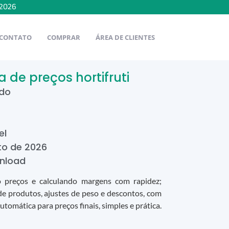
2026
CONTATO
COMPRAR
ÁREA DE CLIENTES
a de preços hortifruti
ido
el
to
de
2026
nload
 preços e calculando margens com rapidez;
de produtos, ajustes de peso e descontos, com
automática para preços finais, simples e prática.