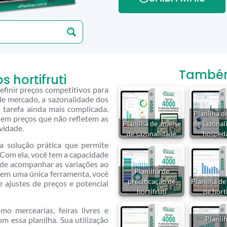
Também 
 hortifruti
finir preços competitivos para
 de mercado, a sazonalidade dos
 tarefa ainda mais complicada.
Planilha d
a em preços que não refletem as
Planilha de análise
de sazonal
vidade.
de sazonalidade
hosped
ma solução prática que permite
 Com ela, você tem a capacidade
e de acompanhar as variações ao
Planilha de
 em uma única ferramenta, você
precificação de
Planilha de
 ajustes de preços e potencial
hortifruti
de horti
mo mercearias, feiras livres e
Planil
 essa planilha. Sua utilização