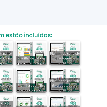
estão incluídas:
e análise
Planilha de controle
idade na
Planilha de valores
de estoque de
agem
para oftalmologia
hortifrúti
Planilha de controle
 controle
Planilha de análise
de produtos para
fruti
de concorrência
hortifruti
ha de