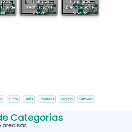
ção de
Planilha de
Planilha de
 aulas de
precificação de
precificação de
nal
drinks
produto
to
Lucro
Linha
Produtos
Sucesso
Software
de Categorias
precisar.