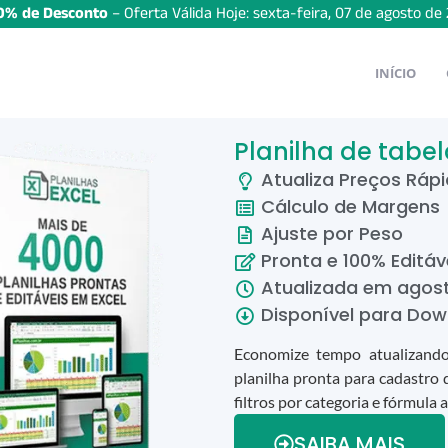
% de Desconto
– Oferta Válida Hoje:
sexta-feira
,
07
de
agosto
de
INÍCIO
Planilha de tabel
Atualiza Preços Ráp
Cálculo de Margens
Ajuste por Peso
Pronta e 100% Editáv
Atualizada em
agos
Disponível para Dow
Economize tempo atualizando
planilha pronta para cadastro 
filtros por categoria e fórmula 
SAIBA MAIS