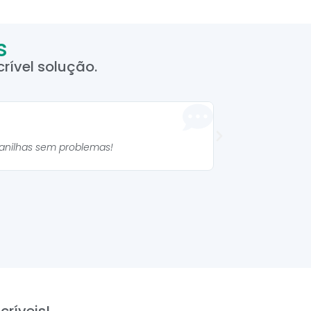
s
rível solução.
Manuela 



lanilhas sem problemas!
As planilhas são mu
críveis!