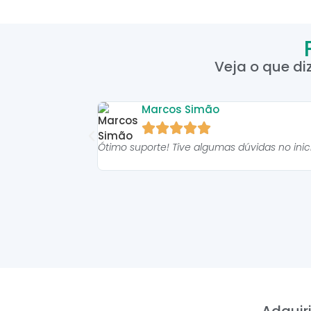
Veja o que di
Marcos Simão





Ótimo suporte! Tive algumas dúvidas no ini
Adquiri