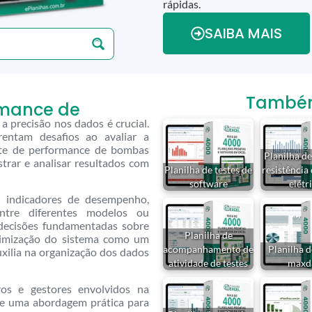
rápidas.
SAIBA MAIS
Também 
rmance de
precisão nos dados é crucial.
rentam desafios ao avaliar a
este de performance de bombas
Planilha de
trar e analisar resultados com
Planilha de testes de
resistência
software
elétr
r indicadores de desempenho,
entre diferentes modelos ou
 decisões fundamentadas sobre
Planilha de
otimização do sistema como um
acompanhamento de
Planilha d
auxilia na organização dos dados
atividade de testes
maxd
ros e gestores envolvidos na
e uma abordagem prática para