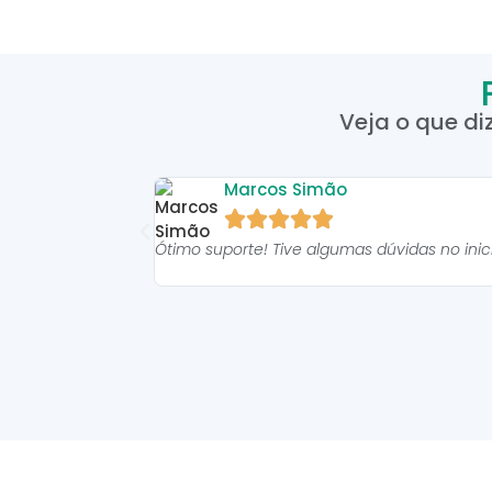
Veja o que di
Marcos Simão





Ótimo suporte! Tive algumas dúvidas no ini