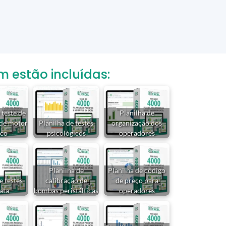
estão incluídas:
 teste de
Planilha de
 de motor
Planilha de testes
organização dos
ico
psicológicos
operadores
Planilha de
Planilha de código
e testes
calibração de
de preço para
ata
bombas peristálticas
operadores