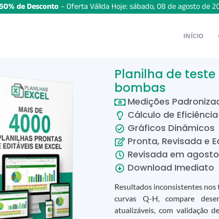
50% de Desconto
– Oferta Válida Hoje:
sábado
,
08
de
agosto
de
2
INÍCIO
Planilha de test
bombas
Medições Padroniza
Cálculo de Eficiência
Gráficos Dinâmicos
Pronta, Revisada e E
Revisada em
agosto
Download Imediato
Resultados inconsistentes nos te
curvas Q-H, compare desem
atualizáveis, com validação d