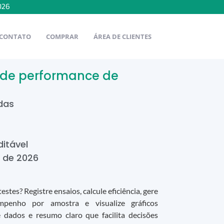
026
CONTATO
COMPRAR
ÁREA DE CLIENTES
e de performance de
das
ditável
de
2026
stes? Registre ensaios, calcule eficiência, gere
penho por amostra e visualize gráficos
e dados e resumo claro que facilita decisões