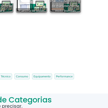
Planilha de controle
 teste de
de manutenção de
are
Planilha de testes
moto bombas
Técnico
Consumo
Equipamento
Performance
de Categorias
precisar.