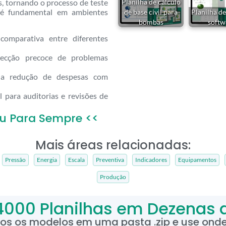
, tornando o processo de teste
Planilha de cálculo
e é fundamental em ambientes
de base civil para
Planilha de
bombas
softw
 comparativa entre diferentes
ecção precoce de problemas
 a redução de despesas com
para auditorias e revisões de
u Para Sempre <<
Mais áreas relacionadas:
Pressão
Energia
Escala
Preventiva
Indicadores
Equipamentos
Produção
4000 Planilhas em Dezenas 
dos os modelos em uma pasta .zip e use onde 