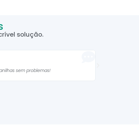
s
rível solução.
Manuela 



lanilhas sem problemas!
As planilhas são mu