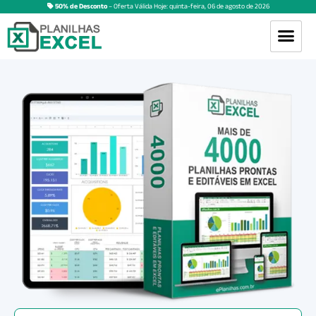
50% de Desconto
– Oferta Válida Hoje:
quinta-feira
,
06
de
agosto
de
2026