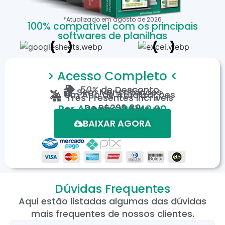
*Atualizado em
agosto
de
2026
100% compatível com os principais
softwares de planilhas
> Acesso Completo <
50%
de Desconto
Sem Mensalidades
Um Ano de Atualizações
Três Presentes Incríveis
De
R$299,80
Por Apenas: R$149,90
Em até 12X de R$15,19
*Oferta válida por tempo limitado.
BAIXAR AGORA
Dúvidas Frequentes
Aqui estão listadas algumas das dúvidas
mais frequentes de nossos clientes.