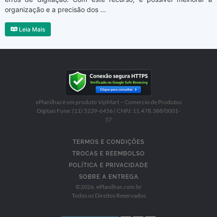
organização e a precisão dos ...
Leia Mais
ePlanilhas é um produto VipMart – Comercio de Produtos
Digitais Fone: (11) 5239-6456 | CNPJ: 11.478.388/0001-
57
TERMOS E CONDIÇÕES
TROCAS E REEMBOLSO
POLÍTICA E PRIVACIDADE
SOBRE A ENTREGA
©
2026
, ePlanilhas.com.br
Todos os Direitos Reservados