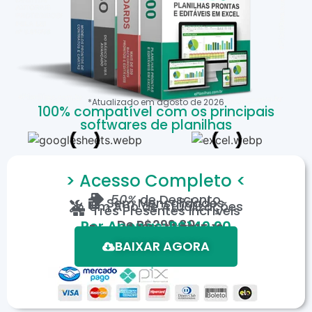
*Atualizado em
agosto
de
2026
100% compatível com os principais
softwares de planilhas
> Acesso Completo <
50%
de Desconto
Sem Mensalidades
Um Ano de Atualizações
Três Presentes Incríveis
De
R$299,80
Por Apenas: R$149,90
Em até 12X de R$15,19
*Oferta válida por tempo limitado.
BAIXAR AGORA