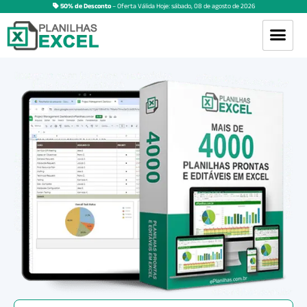
50% de Desconto
– Oferta Válida Hoje:
sábado
,
08
de
agosto
de
2026