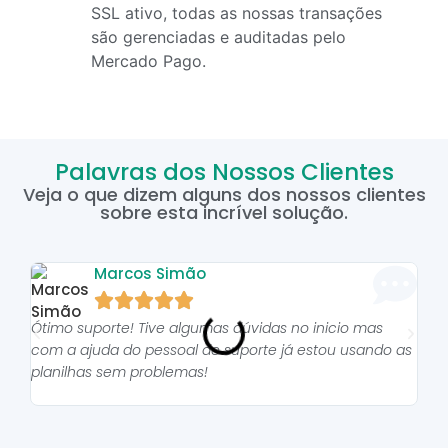
SSL ativo, todas as nossas transações
são gerenciadas e auditadas pelo
Mercado Pago.
Palavras dos Nossos Clientes
Veja o que dizem alguns dos nossos clientes
sobre esta incrível solução.
Marcos Simão





Ótimo suporte! Tive algumas dúvidas no inicio mas
As p
com a ajuda do pessoal do suporte já estou usando as
pro
planilhas sem problemas!