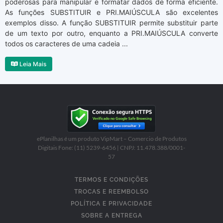
poderosas para manipular e formatar dados de forma eficiente.
As funções SUBSTITUIR e PRI.MAIÚSCULA são excelentes
exemplos disso. A função SUBSTITUIR permite substituir parte
de um texto por outro, enquanto a PRI.MAIÚSCULA converte
todos os caracteres de uma cadeia ...
Leia Mais
ePlanilhas é um produto VipMart – Comercio de Produtos
Digitais Fone: (11) 5239-6456 | CNPJ: 11.478.388/0001-
57
TERMOS E CONDIÇÕES
TROCAS E REEMBOLSO
POLÍTICA E PRIVACIDADE
SOBRE A ENTREGA