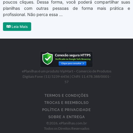
poucos cliques. Dessa forma, você poderá compartilhar suas
planilhas com outras pessoas de forma mais prática e
profissional. Não perca essa ...
Leia Mais
ePlanilhas é um produto VipMart – Comercio de Produtos
Digitais Fone: (11) 5239-6456 | CNPJ: 11.478.388/0001-
57
TERMOS E CONDIÇÕES
TROCAS E REEMBOLSO
POLÍTICA E PRIVACIDADE
SOBRE A ENTREGA
©
2026
, ePlanilhas.com.br
Todos os Direitos Reservados