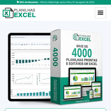
50% de Desconto
– Oferta Válida Hoje:
sexta-feira
,
07
de
agosto
de
2026