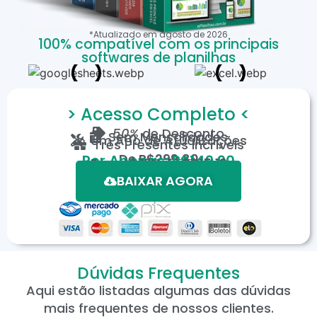
*Atualizado em
agosto
de
2026
100% compatível com os principais
softwares de planilhas
> Acesso Completo <
50%
de Desconto
Sem Mensalidades
Um Ano de Atualizações
Três Presentes Incríveis
De
R$299,80
Por Apenas: R$149,90
Em até 12X de R$15,19
*Oferta válida por tempo limitado.
BAIXAR AGORA
Dúvidas Frequentes
Aqui estão listadas algumas das dúvidas
mais frequentes de nossos clientes.