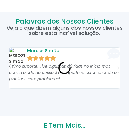
Palavras dos Nossos Clientes
Veja o que dizem alguns dos nossos clientes
sobre esta incrível solução.
Marcos Simão





Ótimo suporte! Tive algumas dúvidas no inicio mas
As p
com a ajuda do pessoal do suporte já estou usando as
pro
planilhas sem problemas!
E Tem Mais...