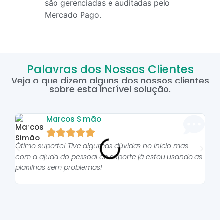
são gerenciadas e auditadas pelo
Mercado Pago.
Palavras dos Nossos Clientes
Veja o que dizem alguns dos nossos clientes
sobre esta incrível solução.
Marcos Simão





Ótimo suporte! Tive algumas dúvidas no inicio mas
As p
com a ajuda do pessoal do suporte já estou usando as
pro
planilhas sem problemas!