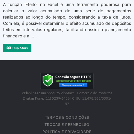
A função 'Efeito' no Excel é uma ferramenta poderosa para
calcular o valor acumulado de uma série de pagamentos
realizados ao longo do tempo, considerando a taxa de juros.
Com ela, é possível determinar o efeito acumulado de depósitos
feitos em intervalos regulares, facilitando assim o planejamento
financeiro e a ...
Leia Mais
ePlanilhas é um produto VipMart – Comercio de Produtos
Digitais Fone: (11) 5239-6456 | CNPJ: 11.478.388/0001-
57
TERMOS E CONDIÇÕES
TROCAS E REEMBOLSO
POLÍTICA E PRIVACIDADE