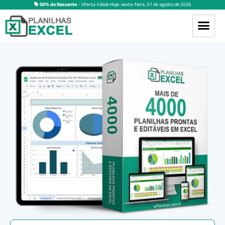
50% de Desconto
– Oferta Válida Hoje:
sexta-feira
,
07
de
agosto
de
2026