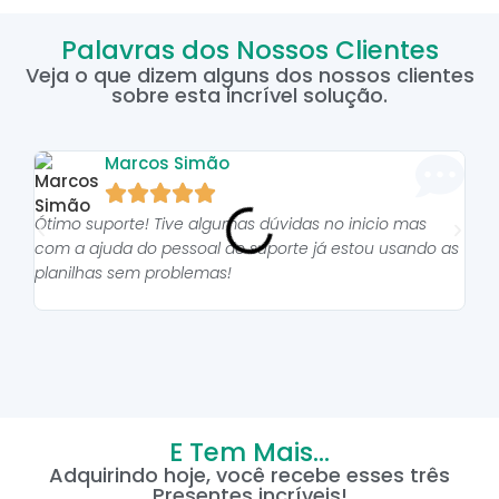
Palavras dos Nossos Clientes
Veja o que dizem alguns dos nossos clientes
sobre esta incrível solução.
Marcos Simão





Ótimo suporte! Tive algumas dúvidas no inicio mas
As p
com a ajuda do pessoal do suporte já estou usando as
pro
planilhas sem problemas!
E Tem Mais...
Adquirindo hoje, você recebe esses três
Presentes incríveis!