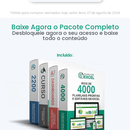
*Válido para compras realizadas hoje,
sexta-feira
,
07
de
agosto
de
2026
Baixe Agora o Pacote Completo
Desbloqueie agora o seu acesso e baixe
todo o conteúdo
Incluído: