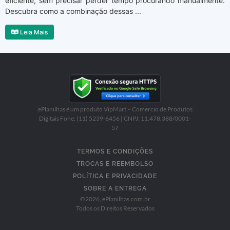
eficiente, sem precisar perder tempo procurando manualmente.
Descubra como a combinação dessas ...
Leia Mais
ePlanilhas é um produto VipMart – Comercio de Produtos
Digitais Fone: (11) 5239-6456 | CNPJ: 11.478.388/0001-
57
TERMOS E CONDIÇÕES
TROCAS E REEMBOLSO
POLÍTICA E PRIVACIDADE
SOBRE A ENTREGA
©
2026
, ePlanilhas.com.br
Todos os Direitos Reservados