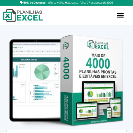
50% de Desconto
– Oferta Válida Hoje:
sexta-feira
,
07
de
agosto
de
2026