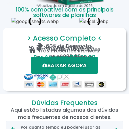
*Atualizado em
agosto
de
2026
100% compatível com os principais
softwares de planilhas
> Acesso Completo <
50%
de Desconto
Sem Mensalidades
Um Ano de Atualizações
Três Presentes Incríveis
De
R$299,80
Por Apenas: R$149,90
Em até 12X de R$15,19
*Oferta válida por tempo limitado.
BAIXAR AGORA
Dúvidas Frequentes
Aqui estão listadas algumas das dúvidas
mais frequentes de nossos clientes.
Por quanto tempo eu poderei usar as