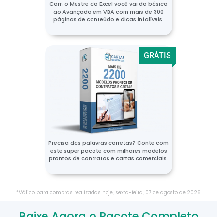
Com o Mestre do Excel você vai do básico
ao Avançado em VBA com mais de 300
páginas de conteúdo e dicas infalíveis.
GRÁTIS
Precisa das palavras corretas? Conte com
este super pacote com milhares modelos
prontos de contratos e cartas comerciais.
*Válido para compras realizadas hoje,
sexta-feira
,
07
de
agosto
de
2026
Baixe Agora o Pacote Completo