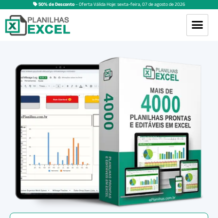
50% de Desconto
– Oferta Válida Hoje:
sexta-feira
,
07
de
agosto
de
2026