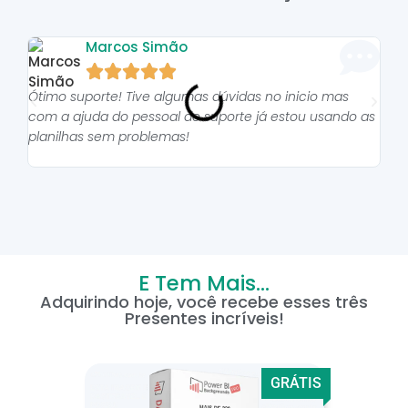
Marcos Simão





Ótimo suporte! Tive algumas dúvidas no inicio mas
As p
com a ajuda do pessoal do suporte já estou usando as
pro
planilhas sem problemas!
E Tem Mais...
Adquirindo hoje, você recebe esses três
Presentes incríveis!
GRÁTIS