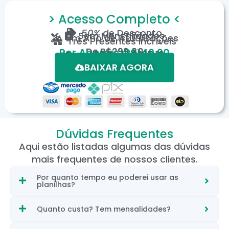
> Acesso Completo <
50%
de Desconto
Sem Mensalidades
Um Ano de Atualizações
Três Presentes Incríveis
De
R$299,80
Por Apenas: R$149,90
Em até 12X de R$15,19
*Oferta válida por tempo limitado.
BAIXAR AGORA
Dúvidas Frequentes
Aqui estão listadas algumas das dúvidas
mais frequentes de nossos clientes.
Por quanto tempo eu poderei usar as
planilhas?
Quanto custa? Tem mensalidades?