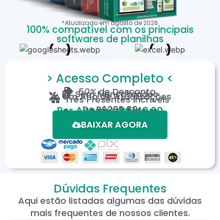
*Atualizado em
agosto
de
2026
100% compatível com os principais
softwares de planilhas
> Acesso Completo <
50%
de Desconto
Sem Mensalidades
Um Ano de Atualizações
Três Presentes Incríveis
De
R$299,80
Por Apenas: R$149,90
Em até 12X de R$15,19
*Oferta válida por tempo limitado.
BAIXAR AGORA
Dúvidas Frequentes
Aqui estão listadas algumas das dúvidas
mais frequentes de nossos clientes.