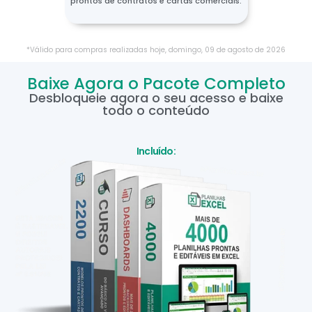
prontos de contratos e cartas comerciais.
*Válido para compras realizadas hoje,
domingo
,
09
de
agosto
de
2026
Baixe Agora o Pacote Completo
Desbloqueie agora o seu acesso e baixe
todo o conteúdo
Incluído: