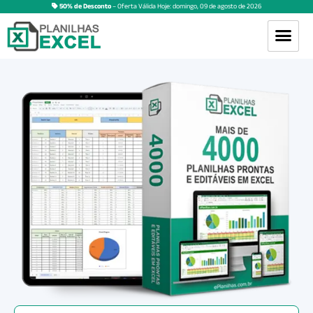
50% de Desconto
– Oferta Válida Hoje:
domingo
,
09
de
agosto
de
2026