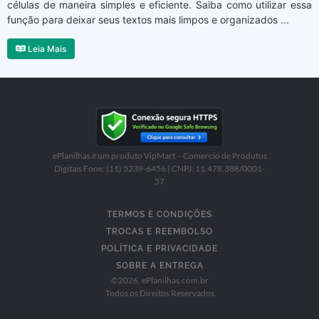
células de maneira simples e eficiente. Saiba como utilizar essa
função para deixar seus textos mais limpos e organizados ...
Leia Mais
ePlanilhas é um produto VipMart – Comercio de Produtos
Digitais Fone: (11) 5239-6456 | CNPJ: 11.478.388/0001-
57
TERMOS E CONDIÇÕES
TROCAS E REEMBOLSO
POLÍTICA E PRIVACIDADE
SOBRE A ENTREGA
©
2026
, ePlanilhas.com.br
Todos os Direitos Reservados