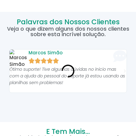
Palavras dos Nossos Clientes
Veja o que dizem alguns dos nossos clientes
sobre esta incrível solução.
Marcos Simão





Ótimo suporte! Tive algumas dúvidas no inicio mas
As p
com a ajuda do pessoal do suporte já estou usando as
pro
planilhas sem problemas!
E Tem Mais...