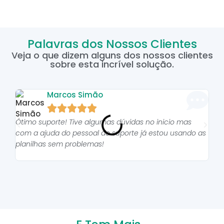
Palavras dos Nossos Clientes
Veja o que dizem alguns dos nossos clientes
sobre esta incrível solução.
Marcos Simão





Ótimo suporte! Tive algumas dúvidas no inicio mas
As p
com a ajuda do pessoal do suporte já estou usando as
pro
planilhas sem problemas!