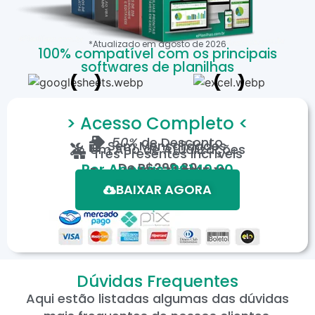
*Atualizado em
agosto
de
2026
100% compatível com os principais
softwares de planilhas
> Acesso Completo <
50%
de Desconto
Sem Mensalidades
Um Ano de Atualizações
Três Presentes Incríveis
De
R$299,80
Por Apenas: R$149,90
Em até 12X de R$15,19
*Oferta válida por tempo limitado.
BAIXAR AGORA
Dúvidas Frequentes
Aqui estão listadas algumas das dúvidas