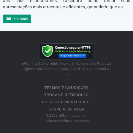
aos seus espectadores. Descubra como tornar suas
apresentações mais atraentes e eficientes, garantindo que as ...
Leia Mais
ePlanilhas é um produto VipMart – Comercio de Produtos
Digitais Fone: (11) 5239-6456 | CNPJ: 11.478.388/0001-
57
TERMOS E CONDIÇÕES
TROCAS E REEMBOLSO
POLÍTICA E PRIVACIDADE
SOBRE A ENTREGA
©
2026
, ePlanilhas.com.br
Todos os Direitos Reservados