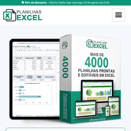
50% de Desconto
– Oferta Válida Hoje:
domingo
,
09
de
agosto
de
2026