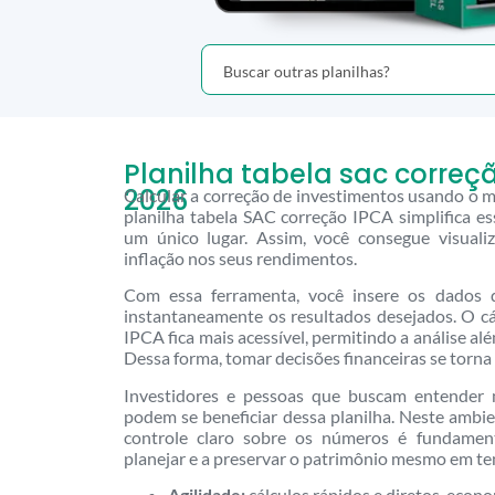
Planilha tabela sac correç
2026
Calcular a correção de investimentos usando o 
planilha tabela SAC correção IPCA simplifica e
um único lugar. Assim, você consegue visual
inflação nos seus rendimentos.
Com essa ferramenta, você insere os dados 
instantaneamente os resultados desejados. O c
IPCA fica mais acessível, permitindo a análise alé
Dessa forma, tomar decisões financeiras se torna u
Investidores e pessoas que buscam entender 
podem se beneficiar dessa planilha. Neste ambie
controle claro sobre os números é fundament
planejar e a preservar o patrimônio mesmo em te
Agilidade:
cálculos rápidos e diretos, eco