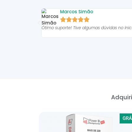
Marcos Simão





Ótimo suporte! Tive algumas dúvidas no ini
Adquiri
GRÁ