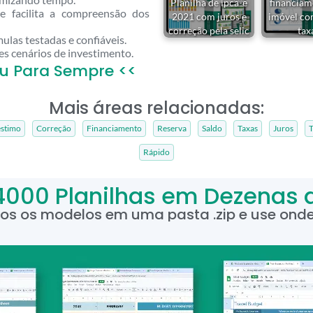
Planilha de ipca-e
financiam
 facilita a compreensão dos
2021 com juros e
imóvel co
correção pela selic
tax
ulas testadas e confiáveis.
es cenários de investimento.
u Para Sempre <<
Mais áreas relacionadas:
stimo
Correção
Financiamento
Reserva
Saldo
Taxas
Juros
T
Rápido
4000 Planilhas em Dezenas 
dos os modelos em uma pasta .zip e use onde 