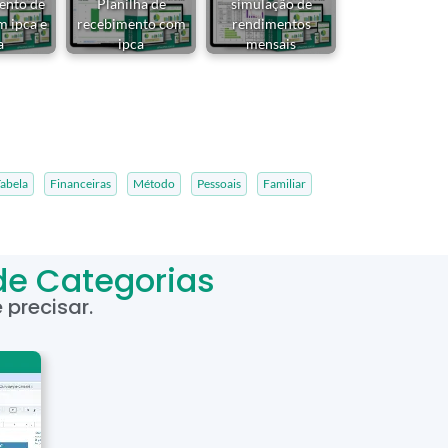
ento de
Planilha de
simulação de
m ipca e
recebimento com
rendimentos
a
ipca
mensais
abela
Financeiras
Método
Pessoais
Familiar
de Categorias
precisar.