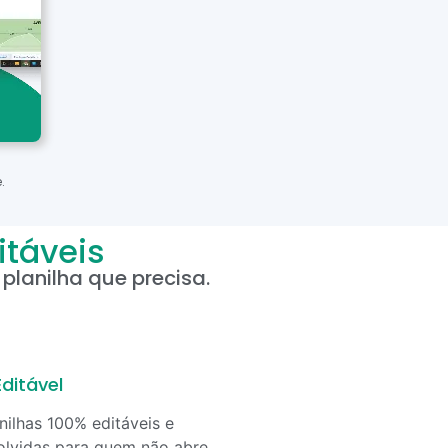
.
itáveis
planilha que precisa.
ditável
nilhas 100% editáveis e
lvidas para quem não abre