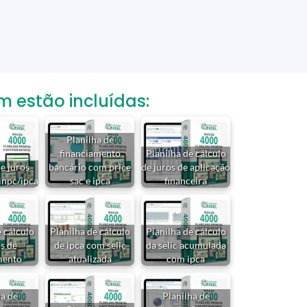
estão incluídas:
Planilha de
financiamento
Planilha de cálculo
de juros
bancário com price
de juros de aplicação
inpc/ipca
sac e ipca
financeira
e cálculo
Planilha de cálculo
Planilha de cálculo
os de
de ipca com selic
da selic acumulada
mento
atualizada
com ipca
ha de
Planilha de