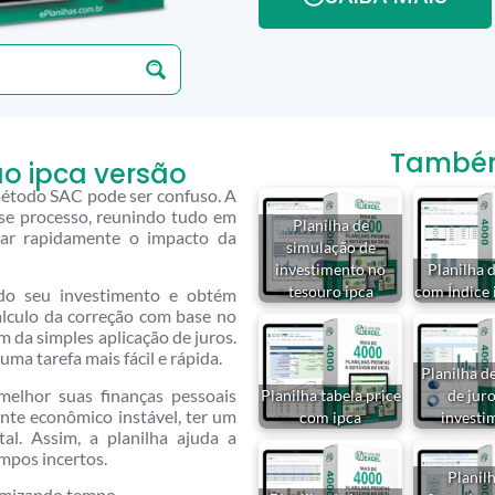
Também 
ão ipca versão
método SAC pode ser confuso. A
sse processo, reunindo tudo em
Planilha de
izar rapidamente o impacto da
simulação de
investimento no
Planilha 
tesouro ipca
com Índice 
do seu investimento e obtém
álculo da correção com base no
m da simples aplicação de juros.
ma tarefa mais fácil e rápida.
Planilha d
melhor suas finanças pessoais
Planilha tabela price
de jur
nte econômico instável, ter um
com ipca
investi
al. Assim, a planilha ajuda a
mpos incertos.
Planil
nomizando tempo.