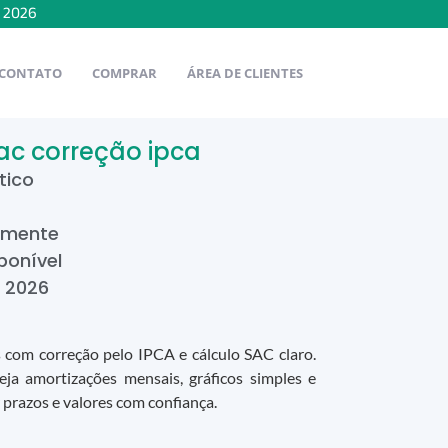
e
2026
CONTATO
COMPRAR
ÁREA DE CLIENTES
ac correção ipca
tico
ilmente
ponível
e
2026
s com correção pelo IPCA e cálculo SAC claro.
 veja amortizações mensais, gráficos simples e
 prazos e valores com confiança.