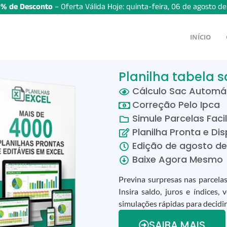
% de Desconto
– Oferta Válida Hoje:
quinta-feira
,
06
de
agosto
d
INÍCIO
Planilha tabela s
Cálculo Sac Automá
Correção Pelo Ipca
Simule Parcelas Fac
Planilha Pronta e Dis
Edição de
agosto
d
Baixe Agora Mesmo
Previna surpresas nas parcela
Insira saldo, juros e índices,
simulações rápidas para decidir
SAIBA MAIS