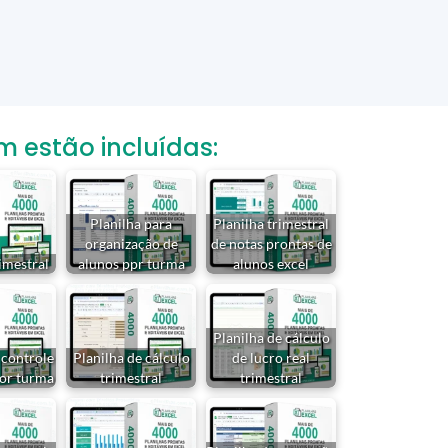
estão incluídas:
Planilha para
Planilha trimestral
organização de
de notas prontas de
rimestral
alunos ppr turma
alunos excel
Planilha de cálculo
 controle
Planilha de cálculo
de lucro real
por turma
trimestral
trimestral