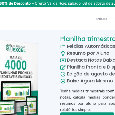
50% de Desconto
– Oferta Válida Hoje:
sábado
,
08
de
agosto
de
2
INÍCIO
Planilha trimestr
Médias Automática
Resumo por Aluno
Destaca Notas Baix
Planilha Pronta e Dis
Edição de
agosto
d
Baixe Agora Mesmo
Tenha médias trimestrais confi
notas, calcula médias ponder
resumos por aluno para apoi
relatórios simples