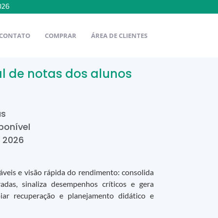
026
CONTATO
COMPRAR
ÁREA DE CLIENTES
al de notas dos alunos
s
as
ponível
e
2026
áveis e visão rápida do rendimento: consolida
adas, sinaliza desempenhos críticos e gera
ar recuperação e planejamento didático e