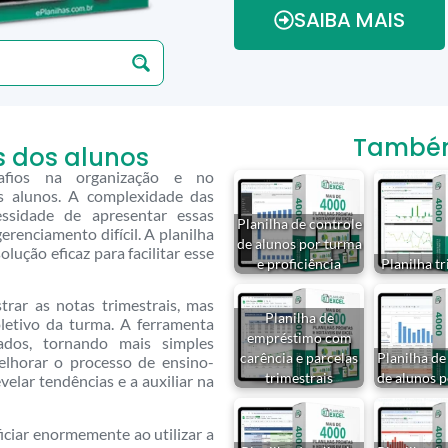
SAIBA MAIS
Também 
s dos alunos
safios na organização e no
 alunos. A complexidade das
essidade de apresentar essas
Planilha de controle
erenciamento difícil. A planilha
de alunos por turma
lução eficaz para facilitar esse
e proficiência
Planilha t
trar as notas trimestrais, mas
Planilha de
letivo da turma. A ferramenta
empréstimo com
ados, tornando mais simples
carência e parcelas
Planilha de
elhorar o processo de ensino-
trimestrais
de alunos 
elar tendências e a auxiliar na
ciar enormemente ao utilizar a