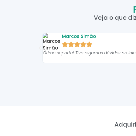
Veja o que di
Marcos Simão





Ótimo suporte! Tive algumas dúvidas no ini
Adquiri