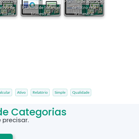
 controle
Planilha de apuração
ativo de
Planilha de balanço
de lucro real
r turma
trimestral
trimestral
lcular
Ativo
Relatório
Simple
Qualidade
de Categorias
precisar.