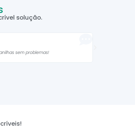
s
rível solução.
Manuela 



lanilhas sem problemas!
As planilhas são mu
críveis!