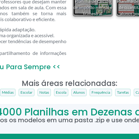
e professores que desejam manter
Planilha de cálculo
Planilha de
rados em sala de aula. Com essa
de imposto mensal e
de quantit
unos também se torna mais
trimestral
alunos po
 colaborativo e eficiente.
rápida adaptação.
a organizada e acessível.
cer tendências de desempenho
partilhamento de informações
u Para Sempre <<
Mais áreas relacionadas:
Médias
Escolar
Notas
Escola
Alunos
Frequência
Tarefas
Ca
4000 Planilhas em Dezenas 
dos os modelos em uma pasta .zip e use onde 