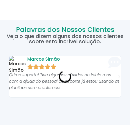
Palavras dos Nossos Clientes
Veja o que dizem alguns dos nossos clientes
sobre esta incrível solução.
Marcos Simão





Ótimo suporte! Tive algumas dúvidas no inicio mas
As p
com a ajuda do pessoal do suporte já estou usando as
pro
planilhas sem problemas!