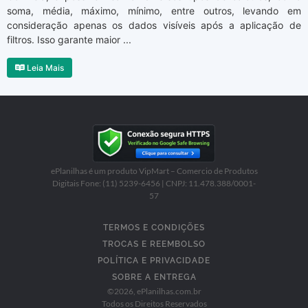
soma, média, máximo, mínimo, entre outros, levando em
consideração apenas os dados visíveis após a aplicação de
filtros. Isso garante maior ...
Leia Mais
ePlanilhas é um produto VipMart – Comercio de Produtos
Digitais Fone: (11) 5239-6456 | CNPJ: 11.478.388/0001-
57
TERMOS E CONDIÇÕES
TROCAS E REEMBOLSO
POLÍTICA E PRIVACIDADE
SOBRE A ENTREGA
©
2026
, ePlanilhas.com.br
Todos os Direitos Reservados