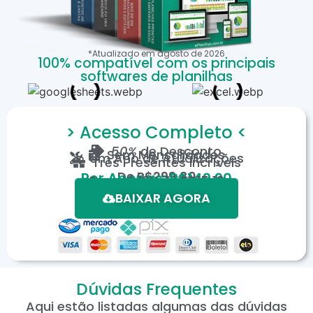
*Atualizado em
agosto
de
2026
100% compatível com os principais
softwares de planilhas
> Acesso Completo <
50%
de Desconto
Sem Mensalidades
Um Ano de Atualizações
Três Presentes Incríveis
De
R$299,80
Por Apenas: R$149,90
Em até 12X de R$15,19
*Oferta válida por tempo limitado.
BAIXAR AGORA
Dúvidas Frequentes
Aqui estão listadas algumas das dúvidas