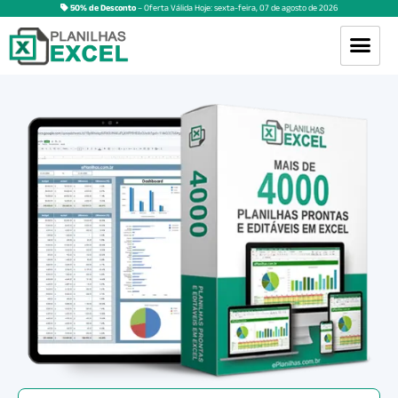
50% de Desconto
– Oferta Válida Hoje:
sexta-feira
,
07
de
agosto
de
2026