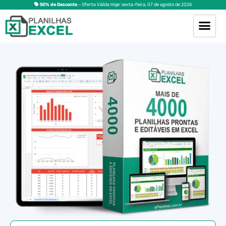
50% de Desconto
– Oferta Válida Hoje:
sexta-feira
,
07
de
agosto
de
2026