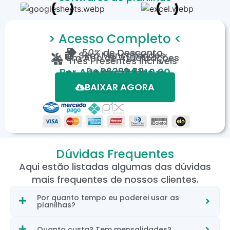
> Acesso Completo <
50%
de Desconto
Sem Mensalidades
Um Ano de Atualizações
Três Presentes Incríveis
De
R$299,80
Por Apenas: R$149,90
Em até 12X de R$15,19
*Oferta válida por tempo limitado.
BAIXAR AGORA
Dúvidas Frequentes
Aqui estão listadas algumas das dúvidas
mais frequentes de nossos clientes.
Por quanto tempo eu poderei usar as
planilhas?
Quanto custa? Tem mensalidades?