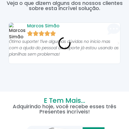
Veja o que dizem alguns dos nossos clientes
sobre esta incrível solução.
Marcos Simão





Ótimo suporte! Tive algumas dúvidas no inicio mas
As p
com a ajuda do pessoal do suporte já estou usando as
pro
planilhas sem problemas!
E Tem Mais...
Adquirindo hoje, você recebe esses três
Presentes incríveis!