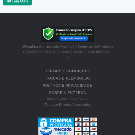
Leia Mais
ePlanilhas é um produto VipMart – Comercio de Produtos
Digitais Fone: (11) 5239-6456 | CNPJ: 11.478.388/0001-
57
TERMOS E CONDIÇÕES
TROCAS E REEMBOLSO
POLÍTICA E PRIVACIDADE
SOBRE A ENTREGA
©
2026
, ePlanilhas.com.br
Todos os Direitos Reservados