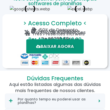
softwares de planilhas
> Acesso Completo <
50%
de Desconto
Sem Mensalidades
Um Ano de Atualizações
Três Presentes Incríveis
De
R$299,80
Por Apenas: R$149,90
Em até 12X de R$15,19
*Oferta válida por tempo limitado.
BAIXAR AGORA
Dúvidas Frequentes
Aqui estão listadas algumas das dúvidas
mais frequentes de nossos clientes.
Por quanto tempo eu poderei usar as
planilhas?