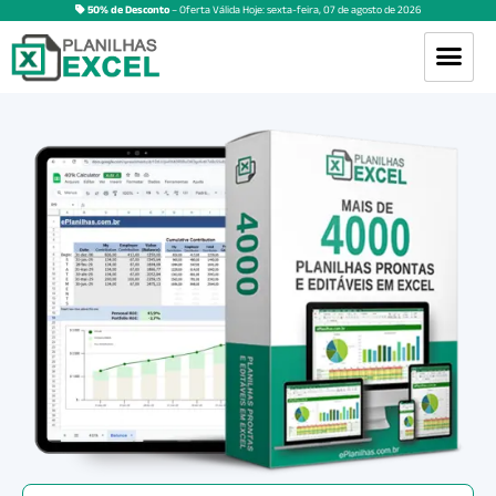
50% de Desconto
– Oferta Válida Hoje:
sexta-feira
,
07
de
agosto
de
2026