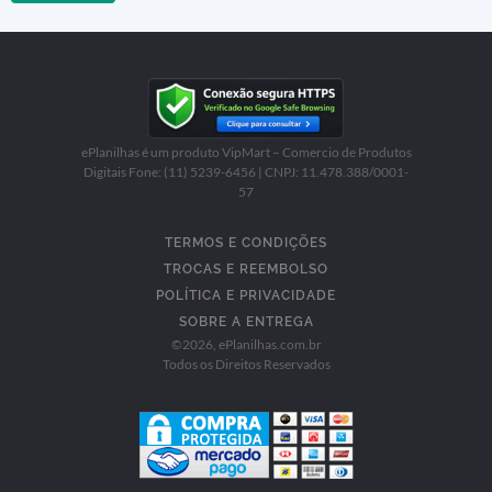
ePlanilhas é um produto VipMart – Comercio de Produtos
Digitais Fone: (11) 5239-6456 | CNPJ: 11.478.388/0001-
57
TERMOS E CONDIÇÕES
TROCAS E REEMBOLSO
POLÍTICA E PRIVACIDADE
SOBRE A ENTREGA
©
2026
, ePlanilhas.com.br
Todos os Direitos Reservados