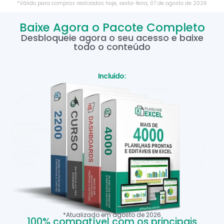
*Válido para compras realizadas hoje,
sexta-feira
,
07
de
agosto
de
2026
Baixe Agora o Pacote Completo
Desbloqueie agora o seu acesso e baixe
todo o conteúdo
Incluído:
*Atualizado em
agosto
de
2026
100% compatível com os principais