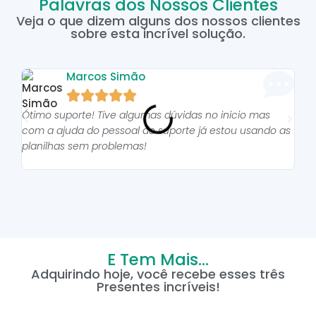
Palavras dos Nossos Clientes
Veja o que dizem alguns dos nossos clientes
sobre esta incrível solução.
Marcos Simão





Ótimo suporte! Tive algumas dúvidas no inicio mas
As p
com a ajuda do pessoal do suporte já estou usando as
pro
planilhas sem problemas!
E Tem Mais...
Adquirindo hoje, você recebe esses três
Presentes incríveis!