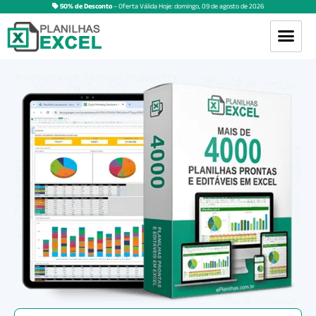
50% de Desconto
– Oferta Válida Hoje:
domingo
,
09
de
agosto
de
2026