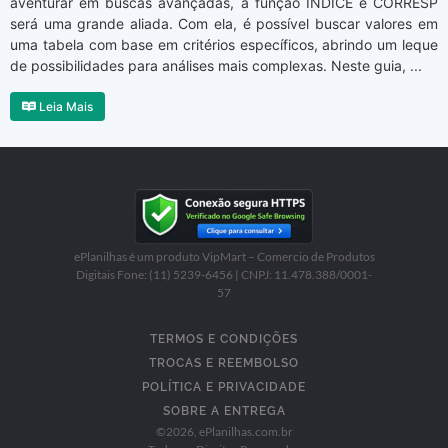
aventurar em buscas avançadas, a função ÍNDICE e CORRESP
será uma grande aliada. Com ela, é possível buscar valores em
uma tabela com base em critérios específicos, abrindo um leque
de possibilidades para análises mais complexas. Neste guia, ...
Leia Mais
ePlanilhas é um produto VipMart – Comercio de Produtos
Digitais Fone: (11) 5239-6456 | CNPJ: 11.478.388/0001-
57
TERMOS E CONDIÇÕES
TROCAS E REEMBOLSO
POLÍTICA E PRIVACIDADE
SOBRE A ENTREGA
©
2026
, ePlanilhas.com.br