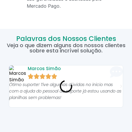
Mercado Pago.
Palavras dos Nossos Clientes
Veja o que dizem alguns dos nossos clientes
sobre esta incrível solução.
Marcos Simão





Ótimo suporte! Tive algumas dúvidas no inicio mas
As p
com a ajuda do pessoal do suporte já estou usando as
pro
planilhas sem problemas!