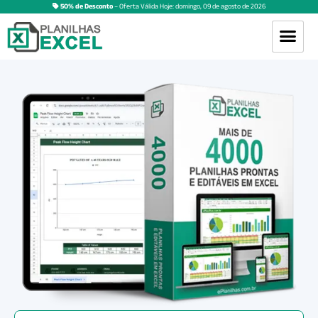
50% de Desconto
– Oferta Válida Hoje:
domingo
,
09
de
agosto
de
2026