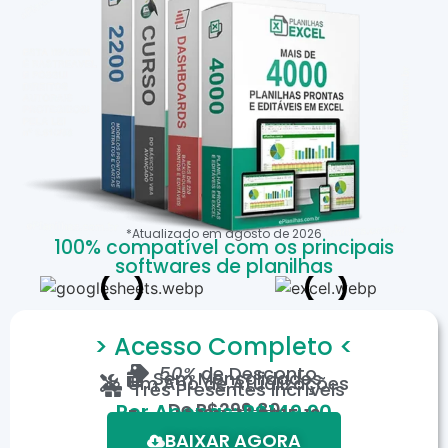
*Atualizado em
agosto
de
2026
100% compatível com os principais
softwares de planilhas
> Acesso Completo <
50%
de Desconto
Sem Mensalidades
Um Ano de Atualizações
Três Presentes Incríveis
De
R$299,80
Por Apenas: R$149,90
Em até 12X de R$15,19
*Oferta válida por tempo limitado.
BAIXAR AGORA