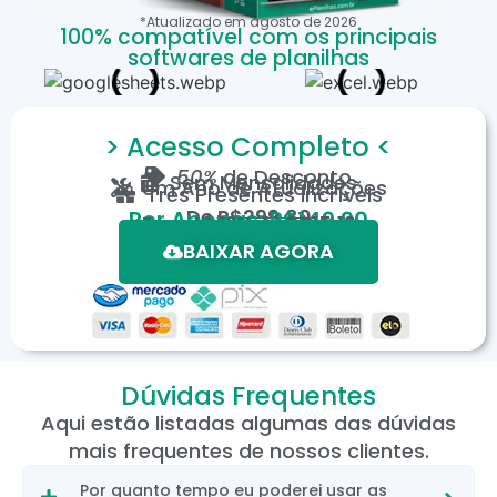
*Atualizado em
agosto
de
2026
100% compatível com os principais
softwares de planilhas
> Acesso Completo <
50%
de Desconto
Sem Mensalidades
Um Ano de Atualizações
Três Presentes Incríveis
De
R$299,80
Por Apenas: R$149,90
Em até 12X de R$15,19
*Oferta válida por tempo limitado.
BAIXAR AGORA
Dúvidas Frequentes
Aqui estão listadas algumas das dúvidas
mais frequentes de nossos clientes.
Por quanto tempo eu poderei usar as