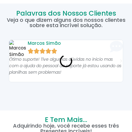
Palavras dos Nossos Clientes
Veja o que dizem alguns dos nossos clientes
sobre esta incrível solução.
Marcos Simão





Ótimo suporte! Tive algumas dúvidas no inicio mas
As p
com a ajuda do pessoal do suporte já estou usando as
pro
planilhas sem problemas!
E Tem Mais...
Adquirindo hoje, você recebe esses três
Presentes incríveis!