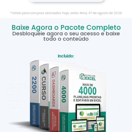
*Válido para compras realizadas hoje,
sexta-feira
,
07
de
agosto
de
2026
Baixe Agora o Pacote Completo
Desbloqueie agora o seu acesso e baixe
todo o conteúdo
Incluído: