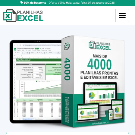
50% de Desconto
– Oferta Válida Hoje:
sexta-feira
,
07
de
agosto
de
2026