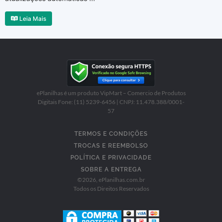
Leia Mais
ePlanilhas é um produto VipMart – Comercio de Produtos
Digitais Fone: (11) 5239-6456 | CNPJ: 11.478.388/0001-
57
TERMOS E CONDIÇÕES
TROCAS E REEMBOLSO
POLÍTICA E PRIVACIDADE
SOBRE A ENTREGA
©
2026
, ePlanilhas.com.br
Todos os Direitos Reservados