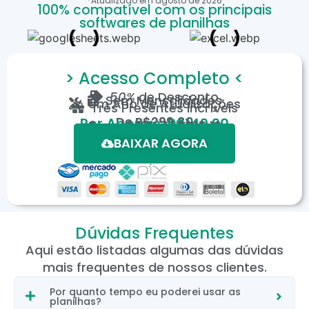
*Atualizado em
agosto
de
2026
100% compatível com os principais
softwares de planilhas
> Acesso Completo <
50%
de Desconto
Sem Mensalidades
Um Ano de Atualizações
Três Presentes Incríveis
De
R$299,80
Por Apenas: R$149,90
Em até 12X de R$15,19
*Oferta válida por tempo limitado.
BAIXAR AGORA
Dúvidas Frequentes
Aqui estão listadas algumas das dúvidas
mais frequentes de nossos clientes.
Por quanto tempo eu poderei usar as
planilhas?