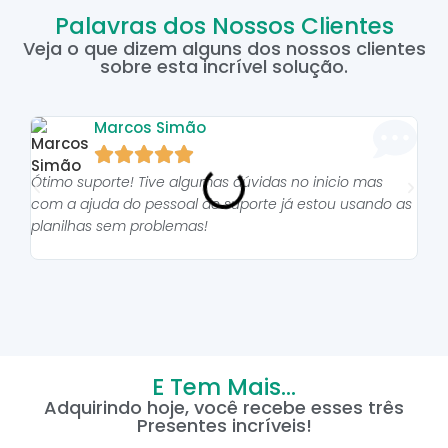
Palavras dos Nossos Clientes
Veja o que dizem alguns dos nossos clientes
sobre esta incrível solução.
Marcos Simão





Ótimo suporte! Tive algumas dúvidas no inicio mas
As p
com a ajuda do pessoal do suporte já estou usando as
pro
planilhas sem problemas!
E Tem Mais...
Adquirindo hoje, você recebe esses três
Presentes incríveis!