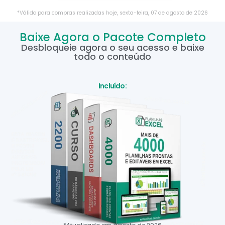
*Válido para compras realizadas hoje,
sexta-feira
,
07
de
agosto
de
2026
Baixe Agora o Pacote Completo
Desbloqueie agora o seu acesso e baixe
todo o conteúdo
Incluído: