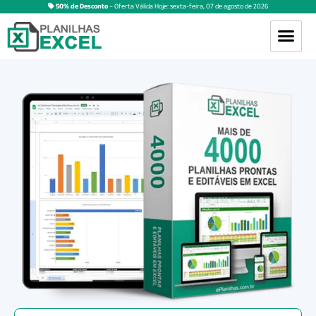
50% de Desconto
– Oferta Válida Hoje:
sexta-feira
,
07
de
agosto
de
2026