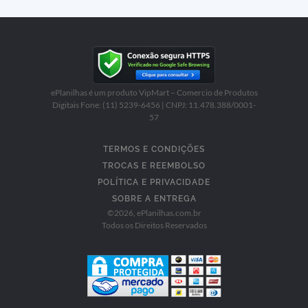
ePlanilhas é um produto VipMart – Comercio de Produtos
Digitais Fone: (11) 5239-6456 | CNPJ: 11.478.388/0001-
57
TERMOS E CONDIÇÕES
TROCAS E REEMBOLSO
POLÍTICA E PRIVACIDADE
SOBRE A ENTREGA
©
2026
, ePlanilhas.com.br
Todos os Direitos Reservados