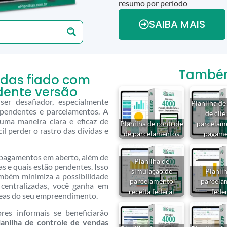
resumo por período
SAIBA MAIS
Também 
ndas fiado com
ente versão
er desafiador, especialmente
Planilha de
pendentes e parcelamentos. A
de clie
uma maneira clara e eficaz de
Planilha de controle
parcelam
il perder o rastro das dívidas e
de parcelamentos
pagame
s pagamentos em aberto, além de
Planilha de
as e quais estão pendentes. Isso
simulação de
Planil
mbém minimiza a possibilidade
parcelamento
parcela
centralizadas, você ganha em
receita federal
fede
áreas do seu empreendimento.
res informais se beneficiarão
lanilha de controle de vendas