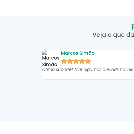
Veja o que di
Marcos Simão





Ótimo suporte! Tive algumas dúvidas no ini