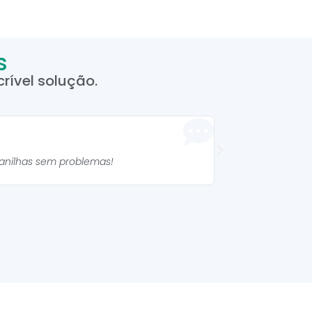
s
rível solução.
Manuela 



lanilhas sem problemas!
As planilhas são mu