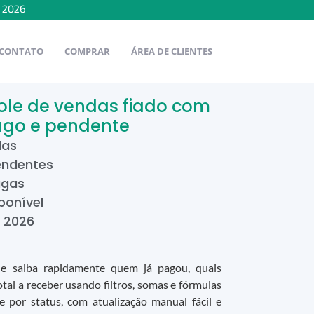
e
2026
CONTATO
COMPRAR
ÁREA DE CLIENTES
role de vendas fiado com
go e pendente
das
endentes
agas
ponível
e
2026
 e saiba rapidamente quem já pagou, quais
tal a receber usando filtros, somas e fórmulas
 e por status, com atualização manual fácil e