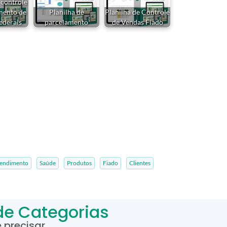
 controle
mento de
Planilha de
Planilha de Controle
federais
parcelamento
de Vendas Fiado
endimento
Saúde
Produtos
Fiado
Clientes
de Categorias
precisar.