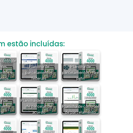
estão incluídas:
 controle
ntes,
Planilha de
Planilha de
entos e
parcelamentos
parcelamentos rfb e
ntos
federais
pgfn
ha de
Planilha de controle
mento
de parcelas de
Planilha de controle
ral
acordo
de parcelamento