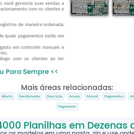
Planilha de contas a
Planilha de
mo você gerencia suas vendas a
receber com
de parcela
lacionamento com os clientes e
parcelamento
tributos 
gistros de maneira ordenada,
de quais pagamentos estão em
asto em controles manuais e
nto.
álogo com os clientes ao ter
u Para Sempre <<
Mais áreas relacionadas:
Aberto
Recebimento
Descrição
Anuais
Mensal
Pagamentos
At
Pagamento
4000 Planilhas em Dezenas 
dos os modelos em uma pasta .zip e use onde 