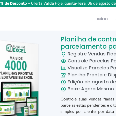
% de Desconto
– Oferta Válida Hoje:
quinta-feira
,
06
de
agosto
d
INÍCIO
Planilha de cont
parcelamento pa
Registre Vendas Fia
Controle Parcelas P
Visualize Parcelas P
Planilha Pronta e Dis
Edição de
agosto
d
Baixe Agora Mesmo
Controle suas vendas fiadas
parcelas estão pendentes e o to
simples por cliente, por data