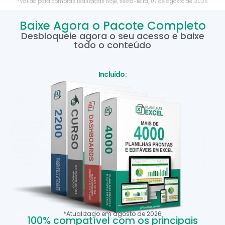
*Válido para compras realizadas hoje,
sexta-feira
,
07
de
agosto
de
2026
Baixe Agora o Pacote Completo
Desbloqueie agora o seu acesso e baixe
todo o conteúdo
Incluído:
*Atualizado em
agosto
de
2026
100% compatível com os principais