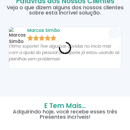
Palavras dos Nossos Clientes
Veja o que dizem alguns dos nossos clientes
sobre esta incrível solução.
Marcos Simão





Ótimo suporte! Tive algumas dúvidas no inicio mas
As p
com a ajuda do pessoal do suporte já estou usando as
pro
planilhas sem problemas!
E Tem Mais...
Adquirindo hoje, você recebe esses três
Presentes incríveis!