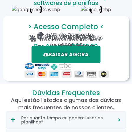
softwares de planilhas
> Acesso Completo <
50%
de Desconto
Sem Mensalidades
Um Ano de Atualizações
Três Presentes Incríveis
De
R$299,80
Por Apenas: R$149,90
Em até 12X de R$15,19
*Oferta válida por tempo limitado.
BAIXAR AGORA
Dúvidas Frequentes
Aqui estão listadas algumas das dúvidas
mais frequentes de nossos clientes.
Por quanto tempo eu poderei usar as
planilhas?