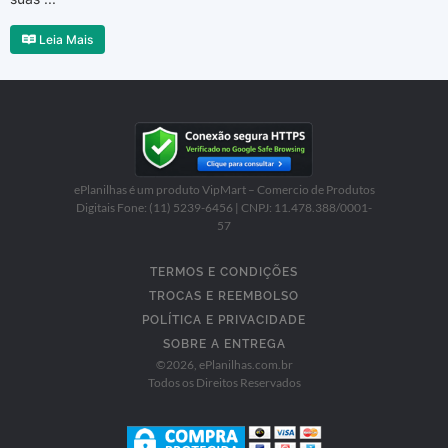
Leia Mais
ePlanilhas é um produto VipMart – Comercio de Produtos
Digitais Fone: (11) 5239-6456 | CNPJ: 11.478.388/0001-
57
TERMOS E CONDIÇÕES
TROCAS E REEMBOLSO
POLÍTICA E PRIVACIDADE
SOBRE A ENTREGA
©
2026
, ePlanilhas.com.br
Todos os Direitos Reservados