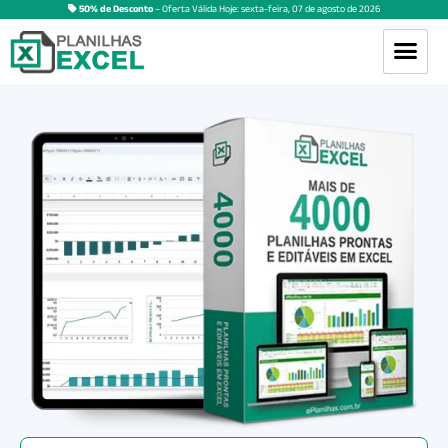
50% de Desconto
– Oferta Válida Hoje:
sexta-feira
,
07
de
agosto
de
2026