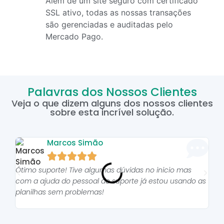
Além de um site seguro com certificado
SSL ativo, todas as nossas transações
são gerenciadas e auditadas pelo
Mercado Pago.
Palavras dos Nossos Clientes
Veja o que dizem alguns dos nossos clientes
sobre esta incrível solução.
Marcos Simão





Ótimo suporte! Tive algumas dúvidas no inicio mas
As p
com a ajuda do pessoal do suporte já estou usando as
pro
planilhas sem problemas!