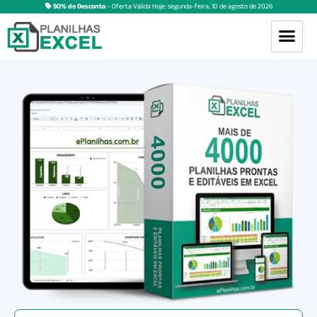
50% de Desconto
– Oferta Válida Hoje:
segunda-feira
,
10
de
agosto
de
2026