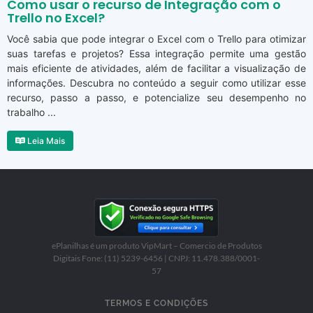
Como usar o recurso de Integração com o
Trello no Excel?
Você sabia que pode integrar o Excel com o Trello para otimizar
suas tarefas e projetos? Essa integração permite uma gestão
mais eficiente de atividades, além de facilitar a visualização de
informações. Descubra no conteúdo a seguir como utilizar esse
recurso, passo a passo, e potencialize seu desempenho no
trabalho ...
Leia Mais
ePlanilhas é um produto VipMart – Comercio de Produtos
Digitais Fone: (11) 5239-6456 | CNPJ: 11.478.388/0001-
57
TERMOS E CONDIÇÕES