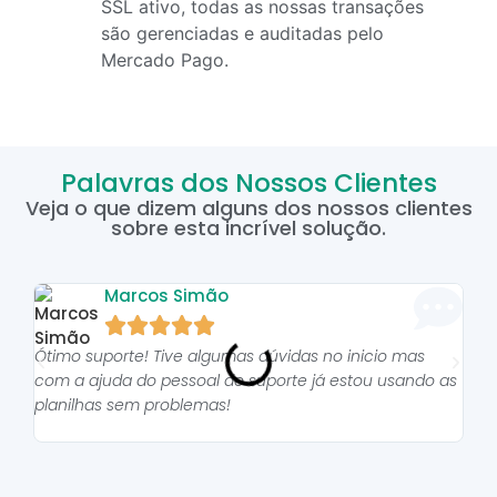
SSL ativo, todas as nossas transações
são gerenciadas e auditadas pelo
Mercado Pago.
Palavras dos Nossos Clientes
Veja o que dizem alguns dos nossos clientes
sobre esta incrível solução.
Marcos Simão





Ótimo suporte! Tive algumas dúvidas no inicio mas
As p
com a ajuda do pessoal do suporte já estou usando as
pro
planilhas sem problemas!