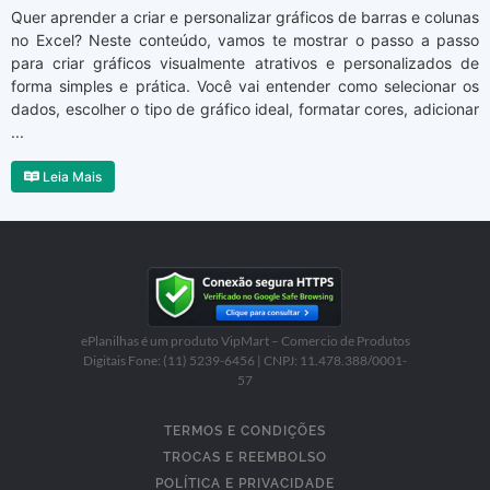
Quer aprender a criar e personalizar gráficos de barras e colunas
no Excel? Neste conteúdo, vamos te mostrar o passo a passo
para criar gráficos visualmente atrativos e personalizados de
forma simples e prática. Você vai entender como selecionar os
dados, escolher o tipo de gráfico ideal, formatar cores, adicionar
...
Leia Mais
ePlanilhas é um produto VipMart – Comercio de Produtos
Digitais Fone: (11) 5239-6456 | CNPJ: 11.478.388/0001-
57
TERMOS E CONDIÇÕES
TROCAS E REEMBOLSO
POLÍTICA E PRIVACIDADE