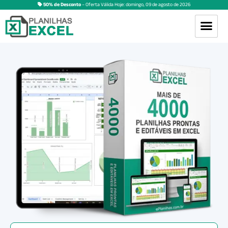
50% de Desconto
– Oferta Válida Hoje:
domingo
,
09
de
agosto
de
2026