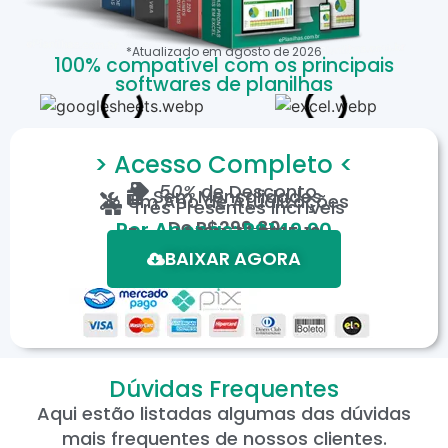
*Atualizado em
agosto
de
2026
100% compatível com os principais
softwares de planilhas
> Acesso Completo <
50%
de Desconto
Sem Mensalidades
Um Ano de Atualizações
Três Presentes Incríveis
De
R$299,80
Por Apenas: R$149,90
Em até 12X de R$15,19
*Oferta válida por tempo limitado.
BAIXAR AGORA
Dúvidas Frequentes
Aqui estão listadas algumas das dúvidas
mais frequentes de nossos clientes.