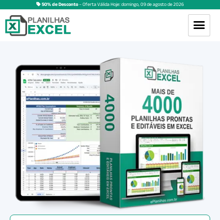
50% de Desconto
– Oferta Válida Hoje:
domingo
,
09
de
agosto
de
2026