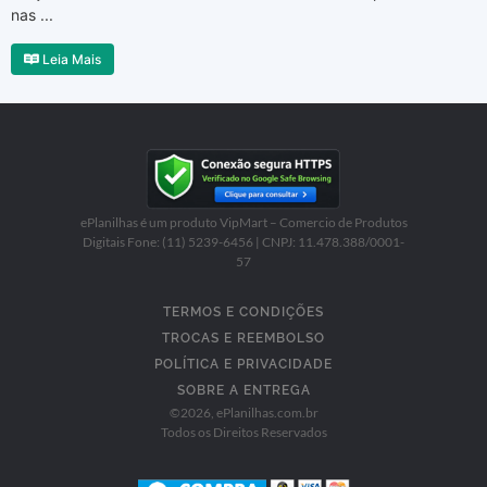
nas ...
Leia Mais
ePlanilhas é um produto VipMart – Comercio de Produtos
Digitais Fone: (11) 5239-6456 | CNPJ: 11.478.388/0001-
57
TERMOS E CONDIÇÕES
TROCAS E REEMBOLSO
POLÍTICA E PRIVACIDADE
SOBRE A ENTREGA
©
2026
, ePlanilhas.com.br
Todos os Direitos Reservados