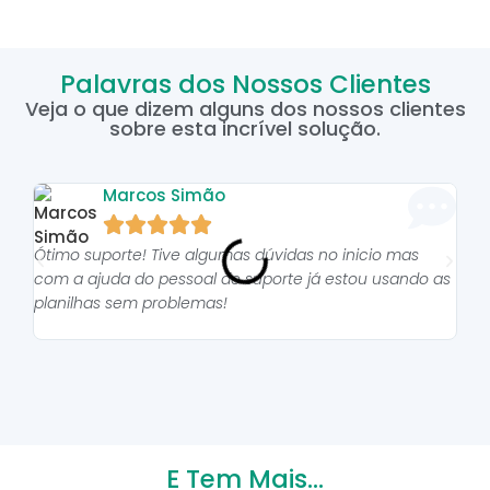
Palavras dos Nossos Clientes
Veja o que dizem alguns dos nossos clientes
sobre esta incrível solução.
Marcos Simão





Ótimo suporte! Tive algumas dúvidas no inicio mas
As p
com a ajuda do pessoal do suporte já estou usando as
pro
planilhas sem problemas!
E Tem Mais...