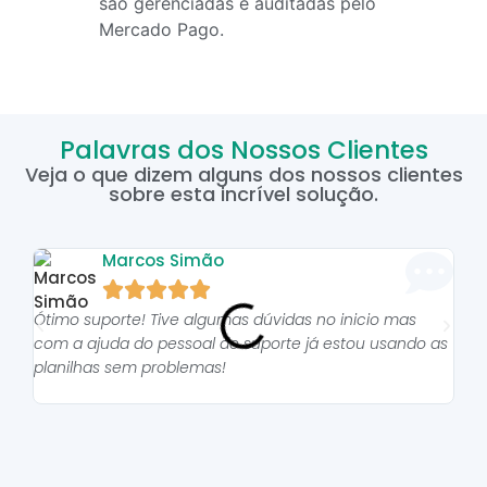
são gerenciadas e auditadas pelo
Mercado Pago.
Palavras dos Nossos Clientes
Veja o que dizem alguns dos nossos clientes
sobre esta incrível solução.
Marcos Simão





Ótimo suporte! Tive algumas dúvidas no inicio mas
As p
com a ajuda do pessoal do suporte já estou usando as
pro
planilhas sem problemas!