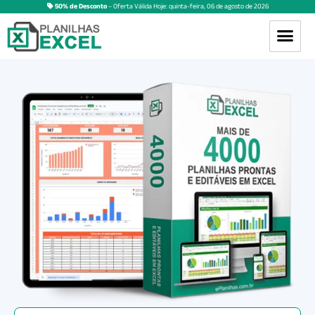
50% de Desconto
– Oferta Válida Hoje:
quinta-feira
,
06
de
agosto
de
2026