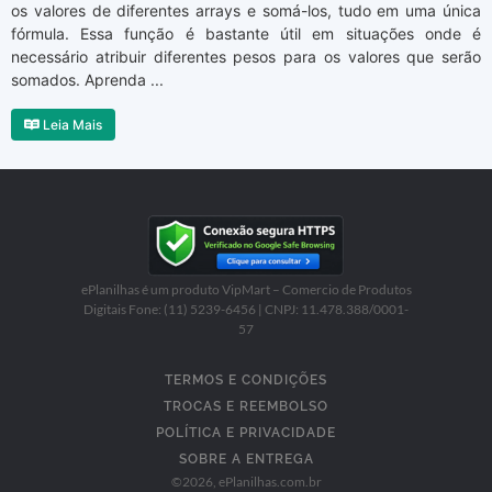
os valores de diferentes arrays e somá-los, tudo em uma única
fórmula. Essa função é bastante útil em situações onde é
necessário atribuir diferentes pesos para os valores que serão
somados. Aprenda ...
Leia Mais
ePlanilhas é um produto VipMart – Comercio de Produtos
Digitais Fone: (11) 5239-6456 | CNPJ: 11.478.388/0001-
57
TERMOS E CONDIÇÕES
TROCAS E REEMBOLSO
POLÍTICA E PRIVACIDADE
SOBRE A ENTREGA
©
2026
, ePlanilhas.com.br