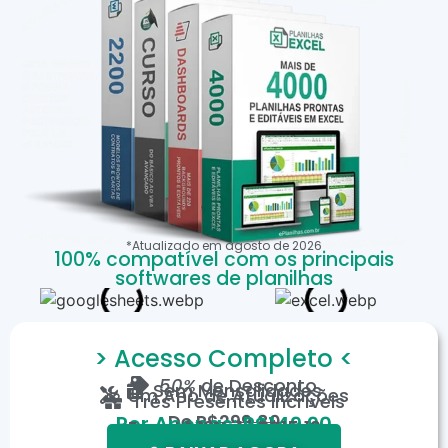
*Atualizado em
agosto
de
2026
100% compatível com os principais
softwares de planilhas
> Acesso Completo <
50%
de Desconto
Sem Mensalidades
Um Ano de Atualizações
Três Presentes Incríveis
De
R$299,80
Por Apenas: R$149,90
Em até 12X de R$15,19
*Oferta válida por tempo limitado.