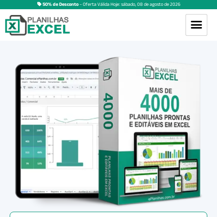
50% de Desconto
– Oferta Válida Hoje:
sábado
,
08
de
agosto
de
2026