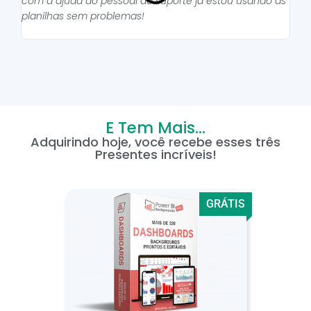
com a ajuda do pessoal do suporte já estou usando as
pro
planilhas sem problemas!
E Tem Mais...
Adquirindo hoje, você recebe esses três
Presentes incríveis!
GRÁTIS