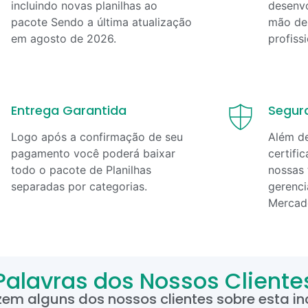
incluindo novas planilhas ao
desenvo
pacote Sendo a última atualização
mão de 
em
agosto
de
2026
.
profiss
Entrega Garantida
Segur
Logo após a confirmação de seu
Além d
pagamento você poderá baixar
certifi
todo o pacote de Planilhas
nossas 
separadas por categorias.
gerenci
Mercad
Palavras dos Nossos Cliente
zem alguns dos nossos clientes sobre esta inc