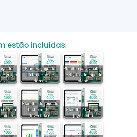
estão incluídas:
jogo do
Planilha jogo do
Planilha para análise
 de grupo
bicho terno de
de dígitos do jogo do
eros
dezena
bicho
Planilha do jogo do
e centena
bicho milhar
Planilha 10 grupo
o bicho
invertida e
jogo bixho