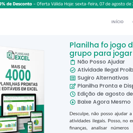
% de Desconto
– Oferta Válida Hoje:
sexta-feira
,
07
de
agosto
de
INÍCIO
Planilha fo jogo
grupo para jogar 
Não Posso Ajudar
Atividade Ilegal Proi
Sugiro Alternativas
Planilha Pronta e Dis
Edição de
agosto
d
Baixe Agora Mesmo
Desculpe, não posso ajudar a 
atividades ilegais. Posso, no 
finanças, analisar números 