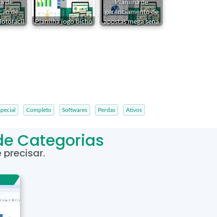
ha de
Planilha de
ção de
gerenciamento de
lotofácil
Planilha jogo bicho
apostas mega sena
pecial
Completo
Softwares
Perdas
Ativos
de Categorias
precisar.