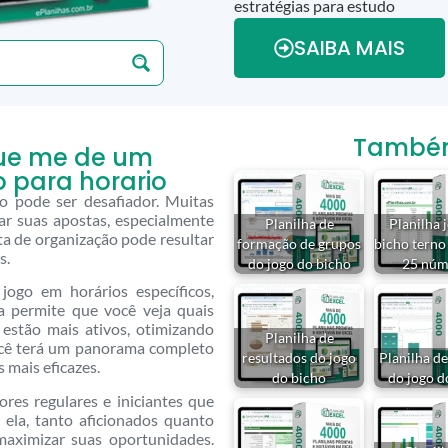
estratégias para estudo
SAIBA MAIS
Também 
que me de um
o para horario
o pode ser desafiador. Muitas
ar suas apostas, especialmente
Planilha de
Planilha 
a de organização pode resultar
formação de grupos
bicho terno
s.
do jogo do bicho
25 núm
 jogo em horários específicos,
a permite que você veja quais
 estão mais ativos, otimizando
Planilha de
ocê terá um panorama completo
resultados do jogo
Planilha d
 mais eficazes.
do bicho
do jogo d
ores regulares e iniciantes que
la, tanto aficionados quanto
maximizar suas oportunidades.