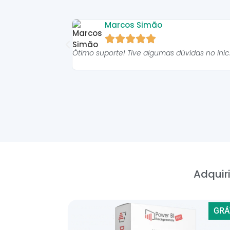
Marcos Simão





Ótimo suporte! Tive algumas dúvidas no ini
Adquiri
GRÁ