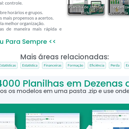
Planil
l: controle.
Planilha de Jogo Do
organiza
obre horários e grupos.
Bicho
apostas da 
s mais propensos a acertos.
la melhor organização.
as de maneira mais rápida e
u Para Sempre <<
Mais áreas relacionadas:
Estatísticas
Estatística
Financeiras
Formação
Eficiência
Perda
Es
4000 Planilhas em Dezenas 
dos os modelos em uma pasta .zip e use onde 